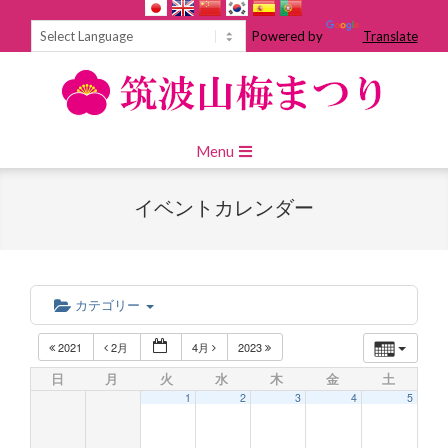
Skip
to
Powered by
Translate
content
Primary
Menu
Navigation
Menu
イベントカレンダー
カテゴリー
2021
2月
4月
2023
日
月
火
水
木
金
土
1
2
3
4
5