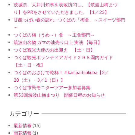
茨城県 大井川知事を表敬訪問し、【筑波山梅まつ
り】をPRをさせていただきました。【1／23】
甘酸っぱい春の訪れ…つくばの「梅食」～スイーツ部門
～
つくばの梅（うめ～）食 ～主食部門～
筑波山名物 ガマの油売り口上 実演 【毎日】
つくば観光大使のお出迎え 【土・日】
つくば観光ボランティアガイド２９８園内ガイド
【土・日・祝】
つくばのおさけで乾杯！＃kampaitsukuba【2／
28（土）・3／1（日）】
つくば市民モニターツアー参加者募集
第53回筑波山梅まつり 開催日程のお知らせ
カテゴリー
最新情報
(15)
開花情報
(1)