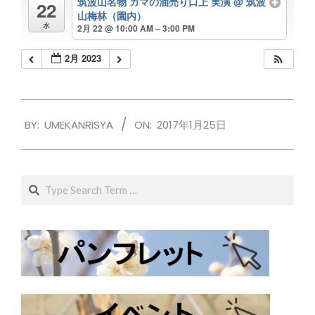
筑波山名物 ガマの油売り口上 実演
@ 筑波
22
山梅林（園内）
水
2月 22 @ 10:00 AM – 3:00 PM
2月 2023
2017-
BY:
UMEKANRISYA
ON:
2017年1月25日
01-
25
Search