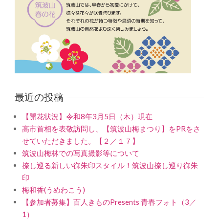
最近の投稿
【開花状況】令和8年3月5日（木）現在
高市首相を表敬訪問し、【筑波山梅まつり】をPRをさ
せていただきました。【２／１７】
筑波山梅林での写真撮影等について
捺し巡る新しい御朱印スタイル！筑波山捺し巡り御朱
印
梅和香(うめわこう)
【参加者募集】百人きものPresents 青春フォト（3／
1）