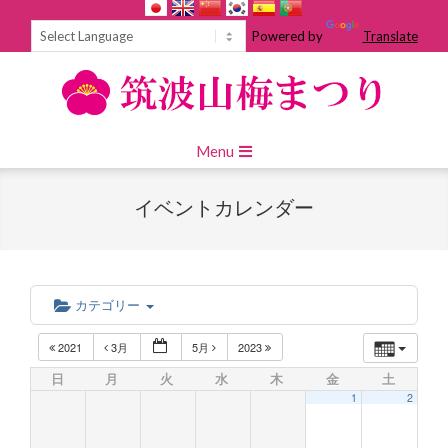
Skip
to
Powered by
Translate
content
Primary
Menu
Navigation
Menu
イベントカレンダー
カテゴリー
2021
3月
5月
2023
日
月
火
水
木
金
土
1
2