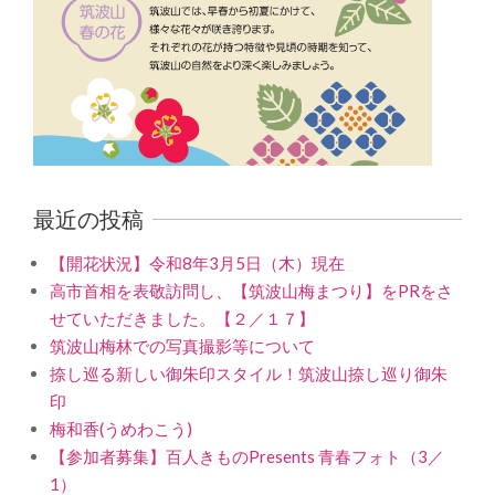
最近の投稿
【開花状況】令和8年3月5日（木）現在
高市首相を表敬訪問し、【筑波山梅まつり】をPRをさ
せていただきました。【２／１７】
筑波山梅林での写真撮影等について
捺し巡る新しい御朱印スタイル！筑波山捺し巡り御朱
印
梅和香(うめわこう)
【参加者募集】百人きものPresents 青春フォト（3／
1）