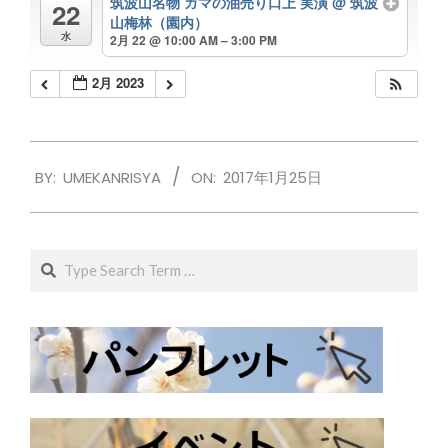
筑波山名物 ガマの油売り口上 実演
@ 筑波
22
山梅林（園内）
水
2月 22 @ 10:00 AM – 3:00 PM
2月 2023
2017-
BY:
UMEKANRISYA
ON:
2017年1月25日
01-
25
Search