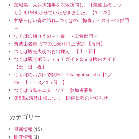
茨城県 大井川知事を表敬訪問し、【筑波山梅まつ
り】をPRをさせていただきました。【1／23】
甘酸っぱい春の訪れ…つくばの「梅食」～スイーツ部門
～
つくばの梅（うめ～）食 ～主食部門～
筑波山名物 ガマの油売り口上 実演 【毎日】
つくば観光大使のお出迎え 【土・日】
つくば観光ボランティアガイド２９８園内ガイド
【土・日・祝】
つくばのおさけで乾杯！＃kampaitsukuba【2／
28（土）・3／1（日）】
つくば市民モニターツアー参加者募集
第53回筑波山梅まつり 開催日程のお知らせ
カテゴリー
最新情報
(15)
開花情報
(1)