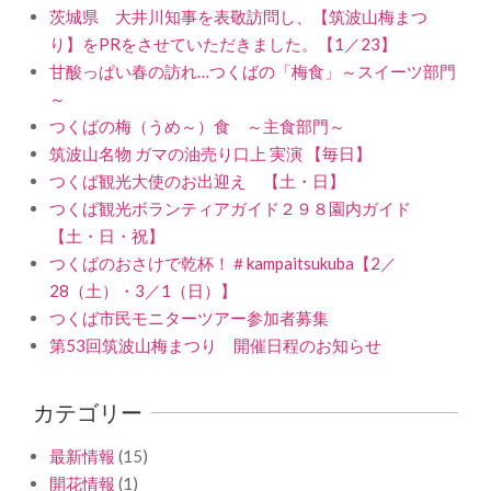
茨城県 大井川知事を表敬訪問し、【筑波山梅まつ
り】をPRをさせていただきました。【1／23】
甘酸っぱい春の訪れ…つくばの「梅食」～スイーツ部門
～
つくばの梅（うめ～）食 ～主食部門～
筑波山名物 ガマの油売り口上 実演 【毎日】
つくば観光大使のお出迎え 【土・日】
つくば観光ボランティアガイド２９８園内ガイド
【土・日・祝】
つくばのおさけで乾杯！＃kampaitsukuba【2／
28（土）・3／1（日）】
つくば市民モニターツアー参加者募集
第53回筑波山梅まつり 開催日程のお知らせ
カテゴリー
最新情報
(15)
開花情報
(1)