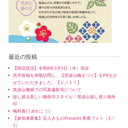
最近の投稿
【開花状況】令和8年3月5日（木）現在
高市首相を表敬訪問し、【筑波山梅まつり】をPRをさ
せていただきました。【２／１７】
筑波山梅林での写真撮影等について
捺し巡る新しい御朱印スタイル！筑波山捺し巡り御朱
印
梅和香(うめわこう)
【参加者募集】百人きものPresents 青春フォト（3／
1）