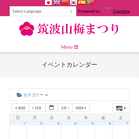
Skip
to
Powered by
Translate
content
Primary
Menu
Navigation
Menu
イベントカレンダー
カテゴリー
2022
12月
2月
2024
日
月
火
水
木
金
土
1
2
3
4
5
6
7