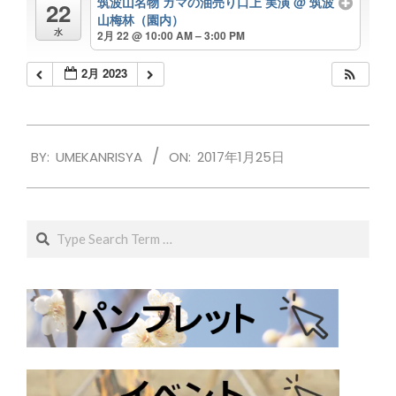
筑波山名物 ガマの油売り口上 実演
@ 筑波
22
山梅林（園内）
水
2月 22 @ 10:00 AM – 3:00 PM
2月 2023
2017-
BY:
UMEKANRISYA
ON:
2017年1月25日
01-
25
Search