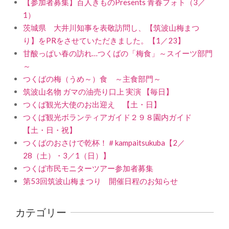
【参加者募集】百人きものPresents 青春フォト（3／
1）
茨城県 大井川知事を表敬訪問し、【筑波山梅まつ
り】をPRをさせていただきました。【1／23】
甘酸っぱい春の訪れ…つくばの「梅食」～スイーツ部門
～
つくばの梅（うめ～）食 ～主食部門～
筑波山名物 ガマの油売り口上 実演 【毎日】
つくば観光大使のお出迎え 【土・日】
つくば観光ボランティアガイド２９８園内ガイド
【土・日・祝】
つくばのおさけで乾杯！＃kampaitsukuba【2／
28（土）・3／1（日）】
つくば市民モニターツアー参加者募集
第53回筑波山梅まつり 開催日程のお知らせ
カテゴリー