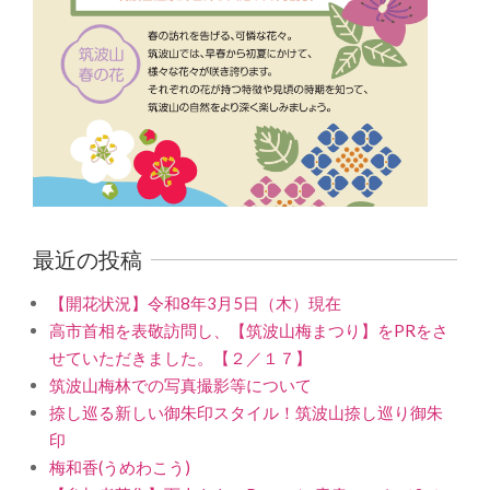
最近の投稿
【開花状況】令和8年3月5日（木）現在
高市首相を表敬訪問し、【筑波山梅まつり】をPRをさ
せていただきました。【２／１７】
筑波山梅林での写真撮影等について
捺し巡る新しい御朱印スタイル！筑波山捺し巡り御朱
印
梅和香(うめわこう)