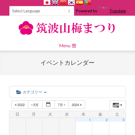
Skip
to
Powered by
Translate
content
Primary
Menu
Navigation
Menu
イベントカレンダー
カテゴリー
2022
5月
7月
2024
日
月
火
水
木
金
土
1
2
3