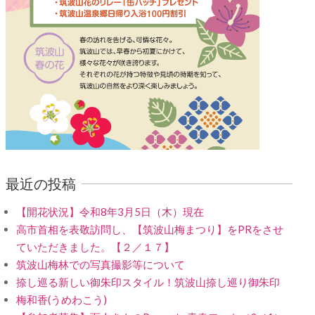
最近の投稿
【開花状況】令和8年3月5日（木）現在
高市首相を表敬訪問し、【筑波山梅まつり】をPRをさせ
ていただきました。【２／１７】
筑波山梅林での写真撮影等について
捺し巡る新しい御朱印スタイル！筑波山捺し巡り御朱印
梅和香(うめわこう)