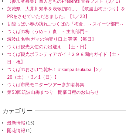
【参加者募集】百人きものPresents 青春フォト（3／1）
茨城県 大井川知事を表敬訪問し、【筑波山梅まつり】を
PRをさせていただきました。【1／23】
甘酸っぱい春の訪れ…つくばの「梅食」～スイーツ部門～
つくばの梅（うめ～）食 ～主食部門～
筑波山名物 ガマの油売り口上 実演 【毎日】
つくば観光大使のお出迎え 【土・日】
つくば観光ボランティアガイド２９８園内ガイド【土・
日・祝】
つくばのおさけで乾杯！＃kampaitsukuba【2／
28（土）・3／1（日）】
つくば市民モニターツアー参加者募集
第53回筑波山梅まつり 開催日程のお知らせ
カテゴリー
最新情報
(15)
開花情報
(1)