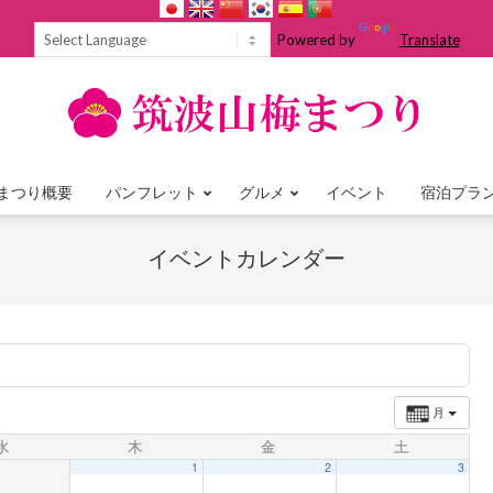
Powered by
Translate
まつり概要
パンフレット
グルメ
イベント
宿泊プラ
Primary
Navigation
イベントカレンダー
Menu
月
水
木
金
土
1
2
3