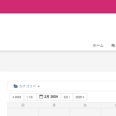
Skip
to
content
ホーム
梅
カテゴリー
2月 2024
2023
1月
3月
2025
日
月
火