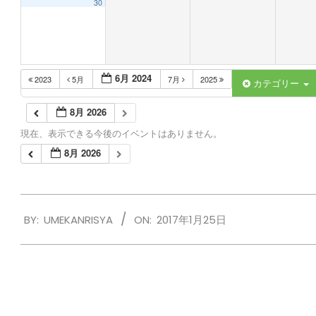
30
6月 2024
2023
5月
7月
2025
カテゴリー
8月 2026
現在、表示できる今後のイベントはありません。
8月 2026
2017-
BY:
UMEKANRISYA
ON:
2017年1月25日
01-
25