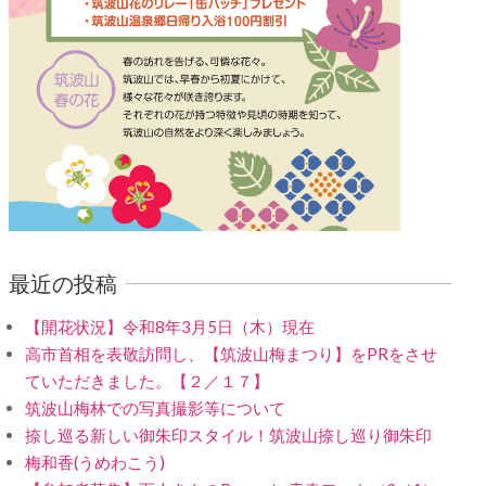
最近の投稿
【開花状況】令和8年3月5日（木）現在
高市首相を表敬訪問し、【筑波山梅まつり】をPRをさせ
ていただきました。【２／１７】
筑波山梅林での写真撮影等について
捺し巡る新しい御朱印スタイル！筑波山捺し巡り御朱印
梅和香(うめわこう)