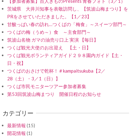
【参加者募集】百人きものPresents 青春フォト（3／1）
茨城県 大井川知事を表敬訪問し、【筑波山梅まつり】を
PRをさせていただきました。【1／23】
甘酸っぱい春の訪れ…つくばの「梅食」～スイーツ部門～
つくばの梅（うめ～）食 ～主食部門～
筑波山名物 ガマの油売り口上 実演 【毎日】
つくば観光大使のお出迎え 【土・日】
つくば観光ボランティアガイド２９８園内ガイド【土・
日・祝】
つくばのおさけで乾杯！＃kampaitsukuba【2／
28（土）・3／1（日）】
つくば市民モニターツアー参加者募集
第53回筑波山梅まつり 開催日程のお知らせ
カテゴリー
最新情報
(15)
開花情報
(1)