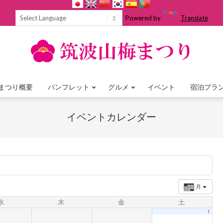
Powered by
Translate
まつり概要
パンフレット
グルメ
イベント
宿泊プラ
Primary
Navigation
イベントカレンダー
Menu
月
水
木
金
土
1