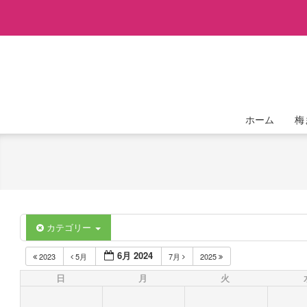
Skip
to
content
ホーム
梅
カテゴリー
6月 2024
2023
5月
7月
2025
日
月
火