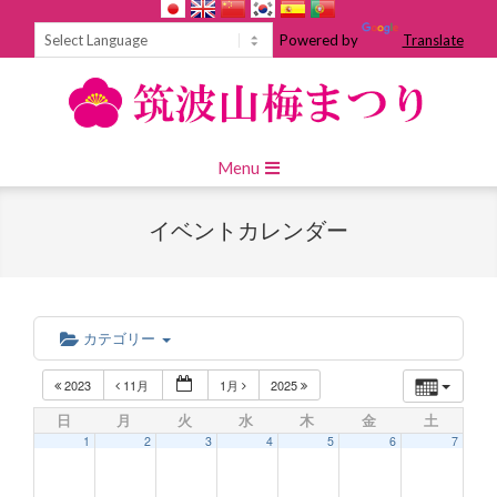
Skip
to
Powered by
Translate
content
Primary
Menu
Navigation
Menu
イベントカレンダー
カテゴリー
2023
11月
1月
2025
日
月
火
水
木
金
土
1
2
3
4
5
6
7