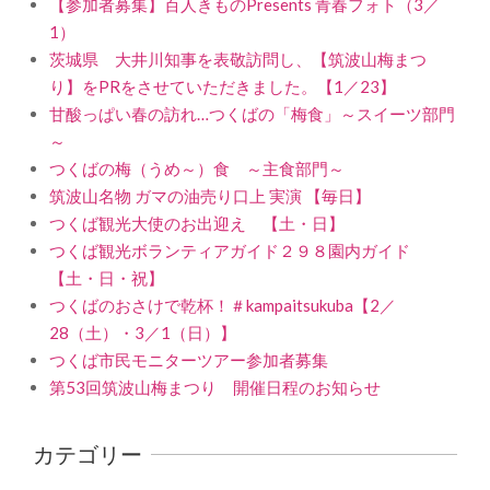
【参加者募集】百人きものPresents 青春フォト（3／
1）
茨城県 大井川知事を表敬訪問し、【筑波山梅まつ
り】をPRをさせていただきました。【1／23】
甘酸っぱい春の訪れ…つくばの「梅食」～スイーツ部門
～
つくばの梅（うめ～）食 ～主食部門～
筑波山名物 ガマの油売り口上 実演 【毎日】
つくば観光大使のお出迎え 【土・日】
つくば観光ボランティアガイド２９８園内ガイド
【土・日・祝】
つくばのおさけで乾杯！＃kampaitsukuba【2／
28（土）・3／1（日）】
つくば市民モニターツアー参加者募集
第53回筑波山梅まつり 開催日程のお知らせ
カテゴリー