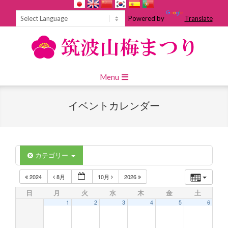
Skip
to
Powered by
Translate
content
Primary
Menu
Navigation
Menu
イベントカレンダー
カテゴリー
2024
8月
10月
2026
日
月
火
水
木
金
土
1
2
3
4
5
6