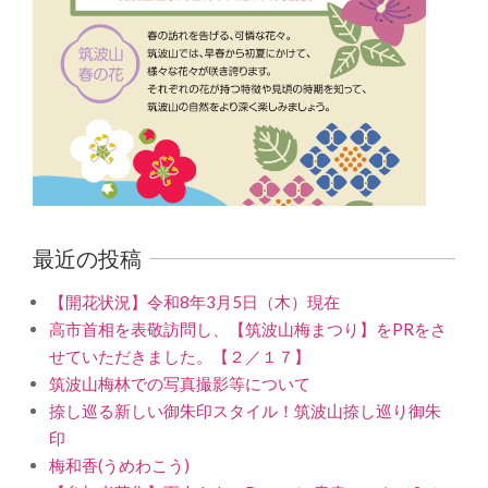
最近の投稿
【開花状況】令和8年3月5日（木）現在
高市首相を表敬訪問し、【筑波山梅まつり】をPRをさ
せていただきました。【２／１７】
筑波山梅林での写真撮影等について
捺し巡る新しい御朱印スタイル！筑波山捺し巡り御朱
印
梅和香(うめわこう)