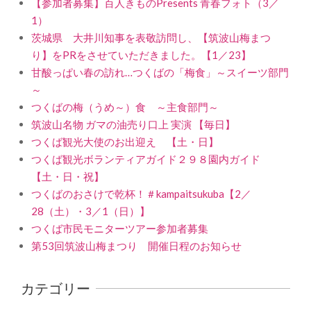
【参加者募集】百人きものPresents 青春フォト（3／
1）
茨城県 大井川知事を表敬訪問し、【筑波山梅まつ
り】をPRをさせていただきました。【1／23】
甘酸っぱい春の訪れ…つくばの「梅食」～スイーツ部門
～
つくばの梅（うめ～）食 ～主食部門～
筑波山名物 ガマの油売り口上 実演 【毎日】
つくば観光大使のお出迎え 【土・日】
つくば観光ボランティアガイド２９８園内ガイド
【土・日・祝】
つくばのおさけで乾杯！＃kampaitsukuba【2／
28（土）・3／1（日）】
つくば市民モニターツアー参加者募集
第53回筑波山梅まつり 開催日程のお知らせ
カテゴリー