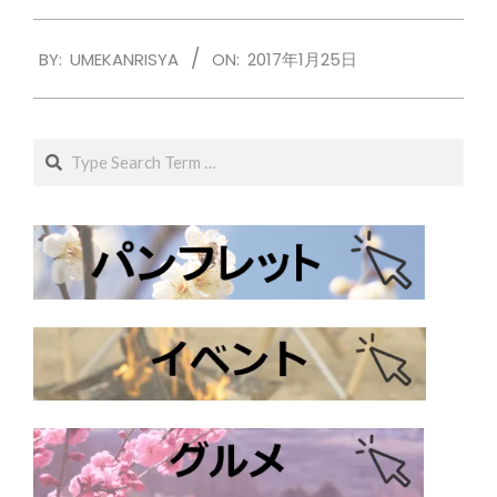
2017-
BY:
UMEKANRISYA
ON:
2017年1月25日
01-
25
Search