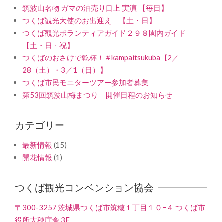
筑波山名物 ガマの油売り口上 実演 【毎日】
つくば観光大使のお出迎え 【土・日】
つくば観光ボランティアガイド２９８園内ガイド
【土・日・祝】
つくばのおさけで乾杯！＃kampaitsukuba【2／
28（土）・3／1（日）】
つくば市民モニターツアー参加者募集
第53回筑波山梅まつり 開催日程のお知らせ
カテゴリー
最新情報
(15)
開花情報
(1)
つくば観光コンベンション協会
〒300-3257 茨城県つくば市筑穂１丁目１０−４ つくば市
役所大穂庁舎 3F