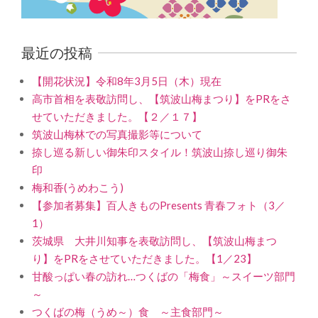
最近の投稿
【開花状況】令和8年3月5日（木）現在
高市首相を表敬訪問し、【筑波山梅まつり】をPRをさ
せていただきました。【２／１７】
筑波山梅林での写真撮影等について
捺し巡る新しい御朱印スタイル！筑波山捺し巡り御朱
印
梅和香(うめわこう)
【参加者募集】百人きものPresents 青春フォト（3／
1）
茨城県 大井川知事を表敬訪問し、【筑波山梅まつ
り】をPRをさせていただきました。【1／23】
甘酸っぱい春の訪れ…つくばの「梅食」～スイーツ部門
～
つくばの梅（うめ～）食 ～主食部門～