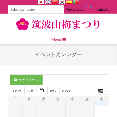
Skip
to
Powered by
Translate
content
Primary
Menu
Navigation
Menu
イベントカレンダー
カテゴリー
2025
7月
9月
2027
日
月
火
水
木
金
土
1