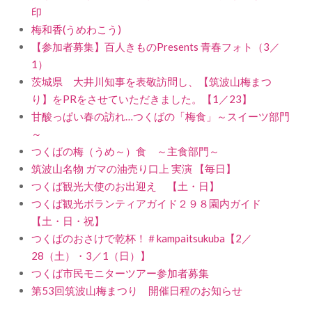
印
梅和香(うめわこう)
【参加者募集】百人きものPresents 青春フォト（3／
1）
茨城県 大井川知事を表敬訪問し、【筑波山梅まつ
り】をPRをさせていただきました。【1／23】
甘酸っぱい春の訪れ…つくばの「梅食」～スイーツ部門
～
つくばの梅（うめ～）食 ～主食部門～
筑波山名物 ガマの油売り口上 実演 【毎日】
つくば観光大使のお出迎え 【土・日】
つくば観光ボランティアガイド２９８園内ガイド
【土・日・祝】
つくばのおさけで乾杯！＃kampaitsukuba【2／
28（土）・3／1（日）】
つくば市民モニターツアー参加者募集
第53回筑波山梅まつり 開催日程のお知らせ