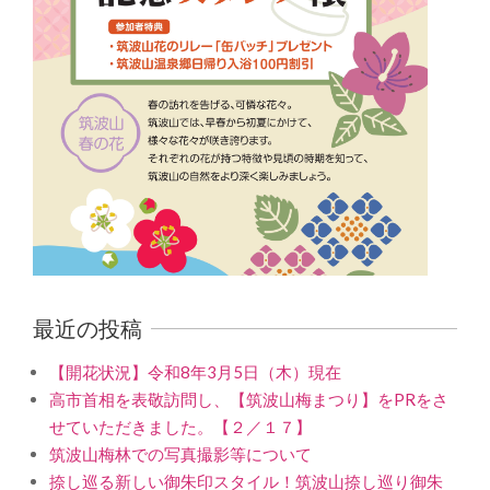
最近の投稿
【開花状況】令和8年3月5日（木）現在
高市首相を表敬訪問し、【筑波山梅まつり】をPRをさ
せていただきました。【２／１７】
筑波山梅林での写真撮影等について
捺し巡る新しい御朱印スタイル！筑波山捺し巡り御朱