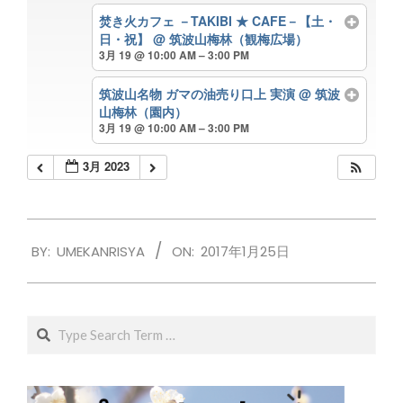
焚き火カフェ －TAKIBI ★ CAFE－【土・
日・祝】
@ 筑波山梅林（観梅広場）
3月 19 @ 10:00 AM – 3:00 PM
筑波山名物 ガマの油売り口上 実演
@ 筑波
山梅林（園内）
3月 19 @ 10:00 AM – 3:00 PM
3月 2023
2017-
BY:
UMEKANRISYA
ON:
2017年1月25日
01-
25
Search