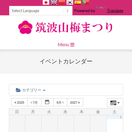
Skip
to
Powered by
Translate
content
Primary
Menu
Navigation
Menu
イベントカレンダー
カテゴリー
2025
7月
9月
2027
日
月
火
水
木
金
土
1