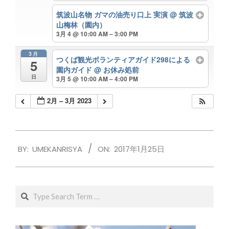
筑波山名物 ガマの油売り口上 実演
@ 筑波
山梅林（園内）
3月 4 @ 10:00 AM – 3:00 PM
3月
つくば観光ボランティアガイド298による
5
園内ガイド
@ お休み処前
日
3月 5 @ 10:00 AM – 4:00 PM
2月 – 3月 2023
2017-
BY:
UMEKANRISYA
ON:
2017年1月25日
01-
25
Search