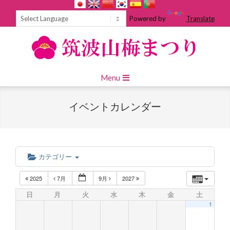
Skip
to
Powered by
Translate
content
Primary
Menu
Navigation
Menu
イベントカレンダー
カテゴリー
2025
7月
9月
2027
日
月
火
水
木
金
土
1