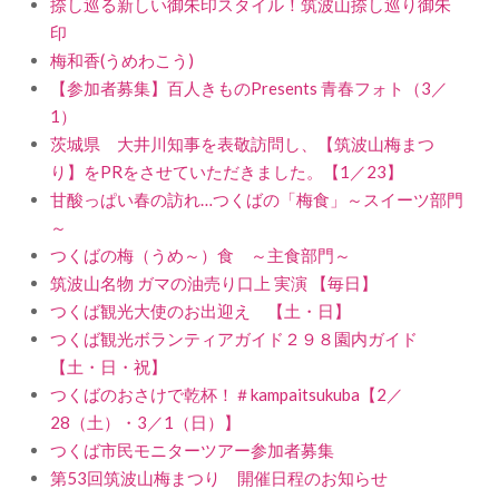
捺し巡る新しい御朱印スタイル！筑波山捺し巡り御朱
印
梅和香(うめわこう)
【参加者募集】百人きものPresents 青春フォト（3／
1）
茨城県 大井川知事を表敬訪問し、【筑波山梅まつ
り】をPRをさせていただきました。【1／23】
甘酸っぱい春の訪れ…つくばの「梅食」～スイーツ部門
～
つくばの梅（うめ～）食 ～主食部門～
筑波山名物 ガマの油売り口上 実演 【毎日】
つくば観光大使のお出迎え 【土・日】
つくば観光ボランティアガイド２９８園内ガイド
【土・日・祝】
つくばのおさけで乾杯！＃kampaitsukuba【2／
28（土）・3／1（日）】
つくば市民モニターツアー参加者募集
第53回筑波山梅まつり 開催日程のお知らせ