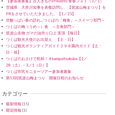
【参加者募集】百人きものPresents 青春フォト（3／1）
茨城県 大井川知事を表敬訪問し、【筑波山梅まつり】を
PRをさせていただきました。【1／23】
甘酸っぱい春の訪れ…つくばの「梅食」～スイーツ部門～
つくばの梅（うめ～）食 ～主食部門～
筑波山名物 ガマの油売り口上 実演 【毎日】
つくば観光大使のお出迎え 【土・日】
つくば観光ボランティアガイド２９８園内ガイド【土・
日・祝】
つくばのおさけで乾杯！＃kampaitsukuba【2／
28（土）・3／1（日）】
つくば市民モニターツアー参加者募集
第53回筑波山梅まつり 開催日程のお知らせ
カテゴリー
最新情報
(15)
開花情報
(1)