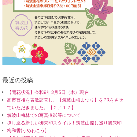
最近の投稿
【開花状況】令和8年3月5日（木）現在
高市首相を表敬訪問し、【筑波山梅まつり】をPRをさせ
ていただきました。【２／１７】
筑波山梅林での写真撮影等について
捺し巡る新しい御朱印スタイル！筑波山捺し巡り御朱印
梅和香(うめわこう)