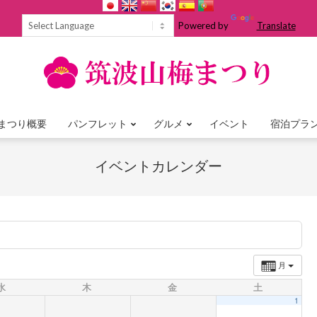
Powered by
Translate
まつり概要
パンフレット
グルメ
イベント
宿泊プラ
Primary
Navigation
イベントカレンダー
Menu
月
水
木
金
土
1