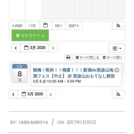
2025
7月
9月
2027
カテゴリー
3月 2020
すべて閉じる
すべて開く
3月
観梅！乾杯！！梅宴！！！新酒de筑波山地
8
酒フェス【中止】
@ 筑波山おもてなし館前
日
3月 8 @ 10:00 AM – 3:00 PM
3月 2020
2017-
BY:
UMEKANRISYA
ON:
2017年1月25日
01-
25