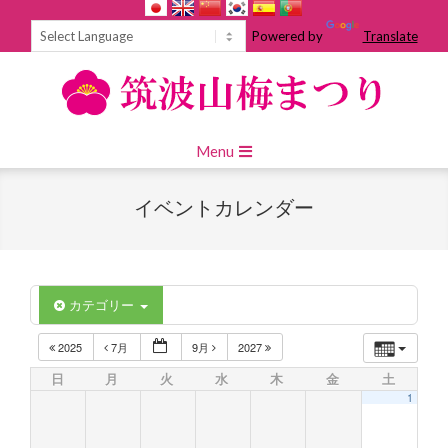
Skip
to
Powered by
Translate
content
Primary
Menu
Navigation
Menu
イベントカレンダー
カテゴリー
2025
7月
9月
2027
日
月
火
水
木
金
土
1