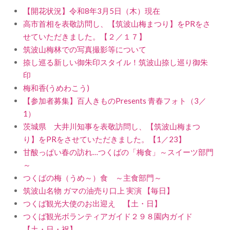
【開花状況】令和8年3月5日（木）現在
高市首相を表敬訪問し、【筑波山梅まつり】をPRをさ
せていただきました。【２／１７】
筑波山梅林での写真撮影等について
捺し巡る新しい御朱印スタイル！筑波山捺し巡り御朱
印
梅和香(うめわこう)
【参加者募集】百人きものPresents 青春フォト（3／
1）
茨城県 大井川知事を表敬訪問し、【筑波山梅まつ
り】をPRをさせていただきました。【1／23】
甘酸っぱい春の訪れ…つくばの「梅食」～スイーツ部門
～
つくばの梅（うめ～）食 ～主食部門～
筑波山名物 ガマの油売り口上 実演 【毎日】
つくば観光大使のお出迎え 【土・日】
つくば観光ボランティアガイド２９８園内ガイド
【土・日・祝】