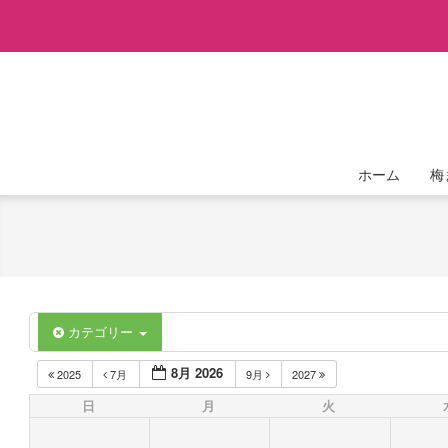
Skip
to
content
ホーム
梅
カテゴリー
8月 2026
2025
7月
9月
2027
日
月
火