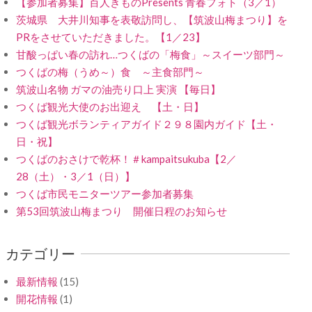
【参加者募集】百人きものPresents 青春フォト（3／1）
茨城県 大井川知事を表敬訪問し、【筑波山梅まつり】を
PRをさせていただきました。【1／23】
甘酸っぱい春の訪れ…つくばの「梅食」～スイーツ部門～
つくばの梅（うめ～）食 ～主食部門～
筑波山名物 ガマの油売り口上 実演 【毎日】
つくば観光大使のお出迎え 【土・日】
つくば観光ボランティアガイド２９８園内ガイド【土・
日・祝】
つくばのおさけで乾杯！＃kampaitsukuba【2／
28（土）・3／1（日）】
つくば市民モニターツアー参加者募集
第53回筑波山梅まつり 開催日程のお知らせ
カテゴリー
最新情報
(15)
開花情報
(1)