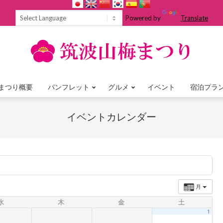
Powered by
Translate
まつり概要
パンフレット
グルメ
イベント
宿泊プラ
Primary
Navigation
イベントカレンダー
Menu
月
水
木
金
土
1