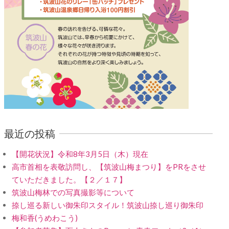
最近の投稿
【開花状況】令和8年3月5日（木）現在
高市首相を表敬訪問し、【筑波山梅まつり】をPRをさせ
ていただきました。【２／１７】
筑波山梅林での写真撮影等について
捺し巡る新しい御朱印スタイル！筑波山捺し巡り御朱印
梅和香(うめわこう)