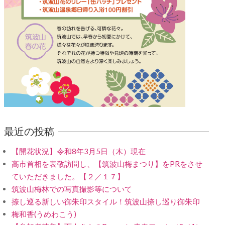
最近の投稿
【開花状況】令和8年3月5日（木）現在
高市首相を表敬訪問し、【筑波山梅まつり】をPRをさせ
ていただきました。【２／１７】
筑波山梅林での写真撮影等について
捺し巡る新しい御朱印スタイル！筑波山捺し巡り御朱印
梅和香(うめわこう)