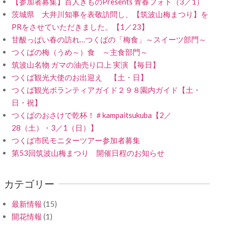
【参加者募集】百人きものPresents 青春フォト（3／1）
茨城県 大井川知事を表敬訪問し、【筑波山梅まつり】を
PRをさせていただきました。【1／23】
甘酸っぱい春の訪れ…つくばの「梅食」～スイーツ部門～
つくばの梅（うめ～）食 ～主食部門～
筑波山名物 ガマの油売り口上 実演 【毎日】
つくば観光大使のお出迎え 【土・日】
つくば観光ボランティアガイド２９８園内ガイド【土・
日・祝】
つくばのおさけで乾杯！＃kampaitsukuba【2／
28（土）・3／1（日）】
つくば市民モニターツアー参加者募集
第53回筑波山梅まつり 開催日程のお知らせ
カテゴリー
最新情報
(15)
開花情報
(1)