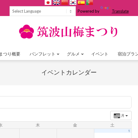
Powered by
Translate
まつり概要
パンフレット
グルメ
イベント
宿泊プラ
Primary
Navigation
イベントカレンダー
Menu
月
水
木
金
土
1