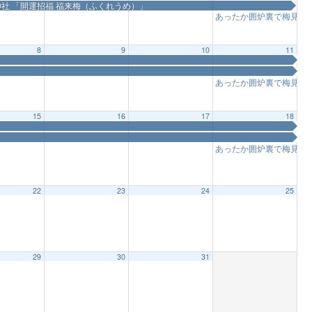
社 「開運招福 福来梅（ふくれうめ）」
あったか囲炉裏で梅見
11
8
9
10
11
あったか囲炉裏で梅見
11
15
16
17
18
あったか囲炉裏で梅見
11
22
23
24
25
29
30
31