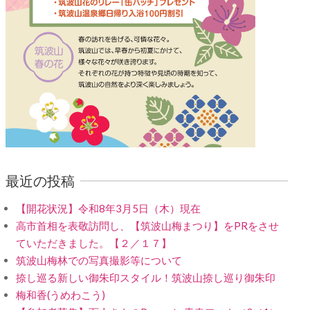
最近の投稿
【開花状況】令和8年3月5日（木）現在
高市首相を表敬訪問し、【筑波山梅まつり】をPRをさせ
ていただきました。【２／１７】
筑波山梅林での写真撮影等について
捺し巡る新しい御朱印スタイル！筑波山捺し巡り御朱印
梅和香(うめわこう)