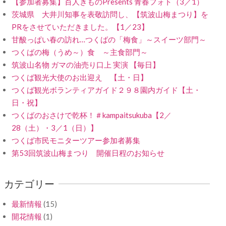
【参加者募集】百人きものPresents 青春フォト（3／1）
茨城県 大井川知事を表敬訪問し、【筑波山梅まつり】を
PRをさせていただきました。【1／23】
甘酸っぱい春の訪れ…つくばの「梅食」～スイーツ部門～
つくばの梅（うめ～）食 ～主食部門～
筑波山名物 ガマの油売り口上 実演 【毎日】
つくば観光大使のお出迎え 【土・日】
つくば観光ボランティアガイド２９８園内ガイド【土・
日・祝】
つくばのおさけで乾杯！＃kampaitsukuba【2／
28（土）・3／1（日）】
つくば市民モニターツアー参加者募集
第53回筑波山梅まつり 開催日程のお知らせ
カテゴリー
最新情報
(15)
開花情報
(1)