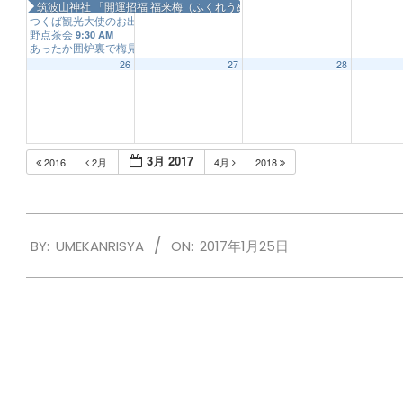
筑波山神社 「開運招福 福来梅（ふくれうめ）」
つくば観光大使のお出迎え
9:30 AM
野点茶会
9:30 AM
あったか囲炉裏で梅見
11:00 AM
26
27
28
3月 2017
2016
2月
4月
2018
2017-
BY:
UMEKANRISYA
ON:
2017年1月25日
01-
25