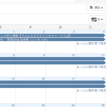
購読
月
水
木
金
土
1
2
3
4
サンド作り体験【フォレストアドベンチャー・つくば】
社 「開運招福 福来梅（ふくれうめ）」
あったか囲炉裏で梅見
11
8
9
10
11
あったか囲炉裏で梅見
11
15
16
17
18
あったか囲炉裏で梅見
11
22
23
24
25