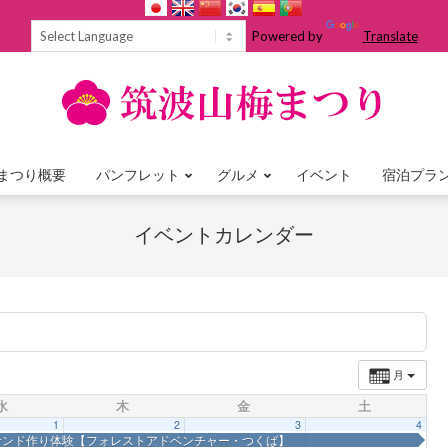
Powered by
Translate
まつり概要
パンフレット
グルメ
イベント
宿泊プラ
Primary
Navigation
イベントカレンダー
Menu
月
水
木
金
土
1
2
3
4
サンド作り体験【フォレストアドベンチャー・つくば】