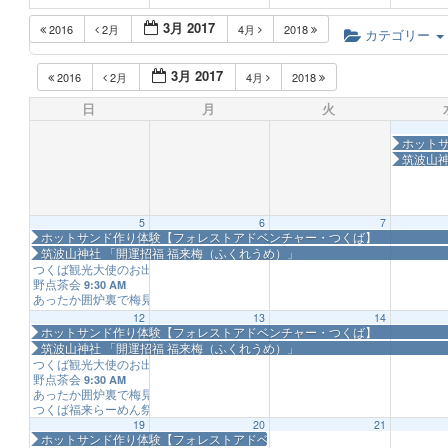
3月 2017
2016
2月
4月
2018
カテゴリー
3月 2017
2016
2月
4月
2018
日
月
火
ホット
筑波山神
5
6
7
ホットサンド作り体験【フォレストアドベンチャー・つくば】
筑波山神社 「開運招福 福来梅（ふくれうめ）」
つくば観光大使のお出迎え
9:30 AM
野点茶会
9:30 AM
あったか囲炉裏で梅見
11:00 AM
12
13
14
ホットサンド作り体験【フォレストアドベンチャー・つくば】
筑波山神社 「開運招福 福来梅（ふくれうめ）」
つくば観光大使のお出迎え
9:30 AM
野点茶会
9:30 AM
あったか囲炉裏で梅見
11:00 AM
つくば福来らーめん祭
11:00 AM
19
20
21
ホットサンド作り体験【フォレストアドベンチャー・つくば】