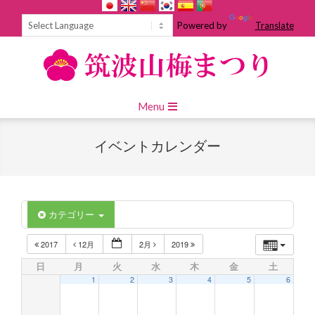
Skip
to
Powered by
Translate
content
Primary
Menu
Navigation
Menu
イベントカレンダー
カテゴリー
2017
12月
2月
2019
日
月
火
水
木
金
土
1
2
3
4
5
6