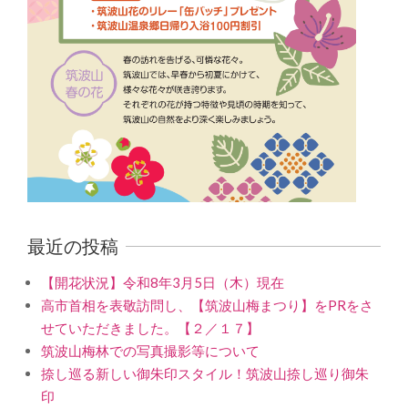
最近の投稿
【開花状況】令和8年3月5日（木）現在
高市首相を表敬訪問し、【筑波山梅まつり】をPRをさ
せていただきました。【２／１７】
筑波山梅林での写真撮影等について
捺し巡る新しい御朱印スタイル！筑波山捺し巡り御朱
印