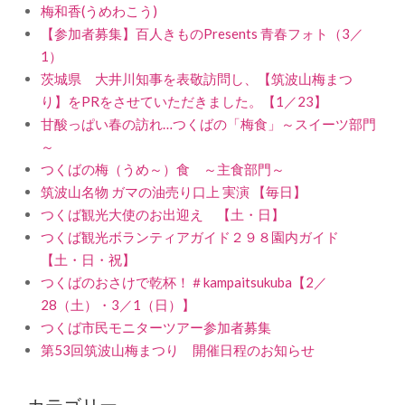
梅和香(うめわこう)
【参加者募集】百人きものPresents 青春フォト（3／
1）
茨城県 大井川知事を表敬訪問し、【筑波山梅まつ
り】をPRをさせていただきました。【1／23】
甘酸っぱい春の訪れ…つくばの「梅食」～スイーツ部門
～
つくばの梅（うめ～）食 ～主食部門～
筑波山名物 ガマの油売り口上 実演 【毎日】
つくば観光大使のお出迎え 【土・日】
つくば観光ボランティアガイド２９８園内ガイド
【土・日・祝】
つくばのおさけで乾杯！＃kampaitsukuba【2／
28（土）・3／1（日）】
つくば市民モニターツアー参加者募集
第53回筑波山梅まつり 開催日程のお知らせ
カテゴリー