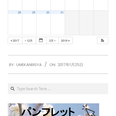
28
29
30
31
2017
12月
2月
2019
2017-
BY:
UMEKANRISYA
ON:
2017年1月25日
01-
25
Search