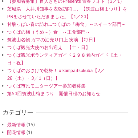
【参加者募集】百人きものPresents 青春フォト（3／1）
茨城県 大井川知事を表敬訪問し、【筑波山梅まつり】を
PRをさせていただきました。【1／23】
甘酸っぱい春の訪れ…つくばの「梅食」～スイーツ部門～
つくばの梅（うめ～）食 ～主食部門～
筑波山名物 ガマの油売り口上 実演 【毎日】
つくば観光大使のお出迎え 【土・日】
つくば観光ボランティアガイド２９８園内ガイド【土・
日・祝】
つくばのおさけで乾杯！＃kampaitsukuba【2／
28（土）・3／1（日）】
つくば市民モニターツアー参加者募集
第53回筑波山梅まつり 開催日程のお知らせ
カテゴリー
最新情報
(15)
開花情報
(1)