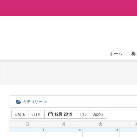
Skip
to
content
ホーム
梅
カテゴリー
12月 2019
2018
11月
1月
2020
日
月
火
1
2
3