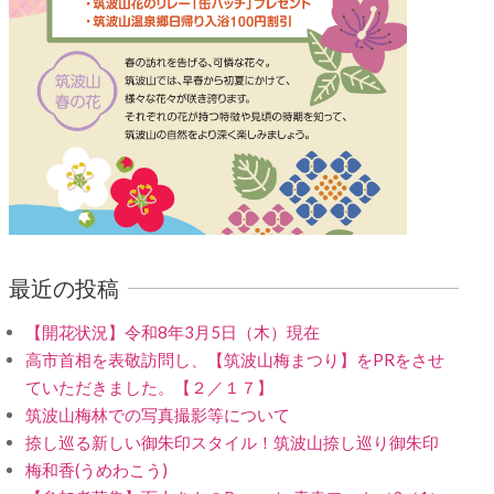
最近の投稿
【開花状況】令和8年3月5日（木）現在
高市首相を表敬訪問し、【筑波山梅まつり】をPRをさせ
ていただきました。【２／１７】
筑波山梅林での写真撮影等について
捺し巡る新しい御朱印スタイル！筑波山捺し巡り御朱印
梅和香(うめわこう)