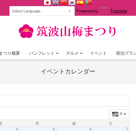
Powered by
Translate
まつり概要
パンフレット
グルメ
イベント
宿泊プラ
Primary
Navigation
イベントカレンダー
Menu
月
水
木
金
土
4
5
6
7