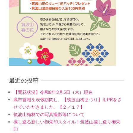
最近の投稿
【開花状況】令和8年3月5日（木）現在
高市首相を表敬訪問し、【筑波山梅まつり】をPRをさ
せていただきました。【２／１７】
筑波山梅林での写真撮影等について
捺し巡る新しい御朱印スタイル！筑波山捺し巡り御朱
印