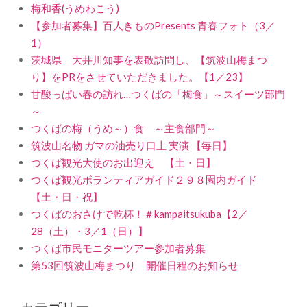
梅和香(うめわこう)
【参加者募集】百人きものPresents 青春フォト（3／
1）
茨城県 大井川知事を表敬訪問し、【筑波山梅まつ
り】をPRをさせていただきました。【1／23】
甘酸っぱい春の訪れ…つくばの「梅食」～スイーツ部門
～
つくばの梅（うめ～）食 ～主食部門～
筑波山名物 ガマの油売り口上 実演 【毎日】
つくば観光大使のお出迎え 【土・日】
つくば観光ボランティアガイド２９８園内ガイド
【土・日・祝】
つくばのおさけで乾杯！＃kampaitsukuba【2／
28（土）・3／1（日）】
つくば市民モニターツアー参加者募集
第53回筑波山梅まつり 開催日程のお知らせ
カテゴリー