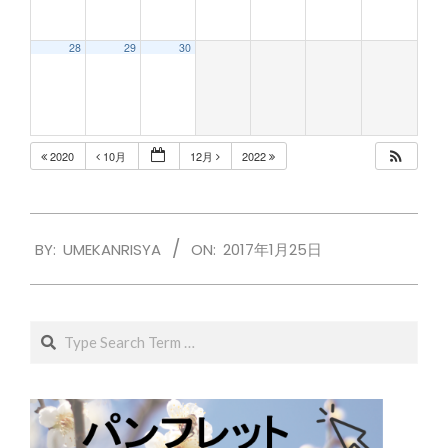
28
29
30
2020
10月
12月
2022
2017-
BY:
UMEKANRISYA
ON:
2017年1月25日
01-
25
Search