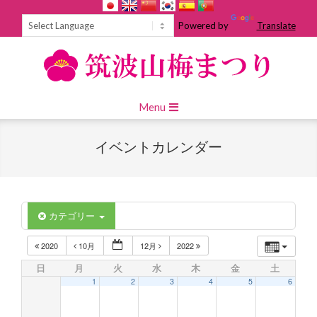
Skip
to
Powered by
Translate
content
Primary
Menu
Navigation
Menu
イベントカレンダー
カテゴリー
2020
10月
12月
2022
日
月
火
水
木
金
土
1
2
3
4
5
6