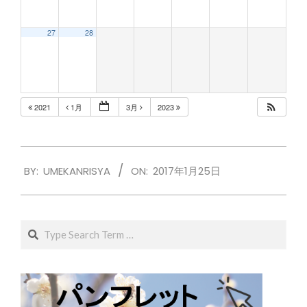
27
28
2021
1月
3月
2023
2017-
BY:
UMEKANRISYA
ON:
2017年1月25日
01-
25
Search