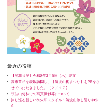
最近の投稿
【開花状況】令和8年3月5日（木）現在
高市首相を表敬訪問し、【筑波山梅まつり】をPRをさ
せていただきました。【２／１７】
筑波山梅林での写真撮影等について
捺し巡る新しい御朱印スタイル！筑波山捺し巡り御朱
印