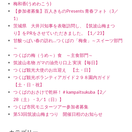
梅和香(うめわこう)
【参加者募集】百人きものPresents 青春フォト（3／
1）
茨城県 大井川知事を表敬訪問し、【筑波山梅まつ
り】をPRをさせていただきました。【1／23】
甘酸っぱい春の訪れ…つくばの「梅食」～スイーツ部門
～
つくばの梅（うめ～）食 ～主食部門～
筑波山名物 ガマの油売り口上 実演 【毎日】
つくば観光大使のお出迎え 【土・日】
つくば観光ボランティアガイド２９８園内ガイド
【土・日・祝】
つくばのおさけで乾杯！＃kampaitsukuba【2／
28（土）・3／1（日）】
つくば市民モニターツアー参加者募集
第53回筑波山梅まつり 開催日程のお知らせ
カテゴリー