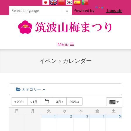
Skip
to
Powered by
Translate
content
Primary
Menu
Navigation
Menu
イベントカレンダー
カテゴリー
2021
1月
3月
2023
日
月
火
水
木
金
土
1
2
3
4
5