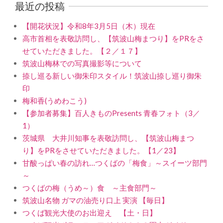
最近の投稿
【開花状況】令和8年3月5日（木）現在
高市首相を表敬訪問し、【筑波山梅まつり】をPRをさ
せていただきました。【２／１７】
筑波山梅林での写真撮影等について
捺し巡る新しい御朱印スタイル！筑波山捺し巡り御朱
印
梅和香(うめわこう)
【参加者募集】百人きものPresents 青春フォト（3／
1）
茨城県 大井川知事を表敬訪問し、【筑波山梅まつ
り】をPRをさせていただきました。【1／23】
甘酸っぱい春の訪れ…つくばの「梅食」～スイーツ部門
～
つくばの梅（うめ～）食 ～主食部門～
筑波山名物 ガマの油売り口上 実演 【毎日】
つくば観光大使のお出迎え 【土・日】