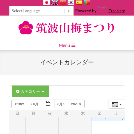
Skip
to
Powered by
Translate
content
Primary
Menu
Navigation
Menu
イベントカレンダー
カテゴリー
2021
6月
8月
2023
日
月
火
水
木
金
土
1
2