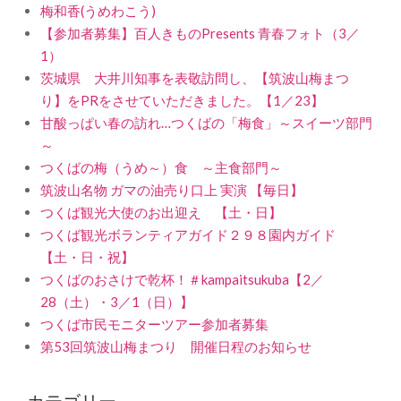
梅和香(うめわこう)
【参加者募集】百人きものPresents 青春フォト（3／
1）
茨城県 大井川知事を表敬訪問し、【筑波山梅まつ
り】をPRをさせていただきました。【1／23】
甘酸っぱい春の訪れ…つくばの「梅食」～スイーツ部門
～
つくばの梅（うめ～）食 ～主食部門～
筑波山名物 ガマの油売り口上 実演 【毎日】
つくば観光大使のお出迎え 【土・日】
つくば観光ボランティアガイド２９８園内ガイド
【土・日・祝】
つくばのおさけで乾杯！＃kampaitsukuba【2／
28（土）・3／1（日）】
つくば市民モニターツアー参加者募集
第53回筑波山梅まつり 開催日程のお知らせ
カテゴリー