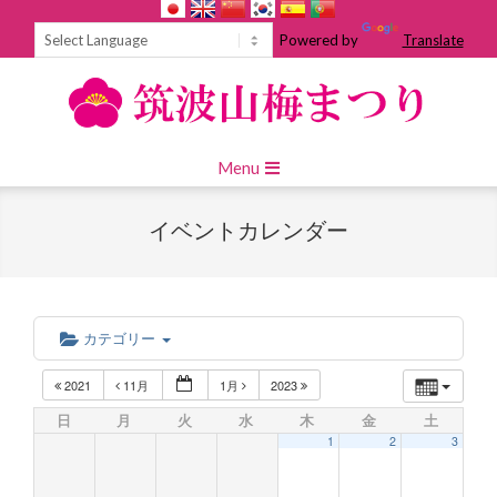
Skip
to
Powered by
Translate
content
Primary
Menu
Navigation
Menu
イベントカレンダー
カテゴリー
2021
11月
1月
2023
日
月
火
水
木
金
土
1
2
3