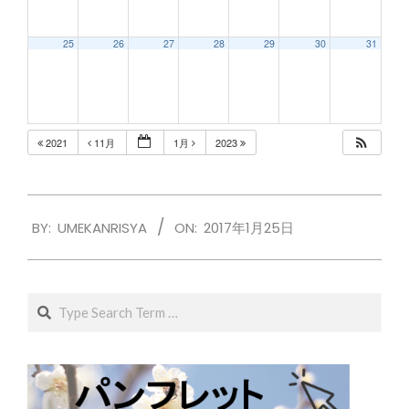
25
26
27
28
29
30
31
2021
11月
1月
2023
2017-
BY:
UMEKANRISYA
ON:
2017年1月25日
01-
25
Search