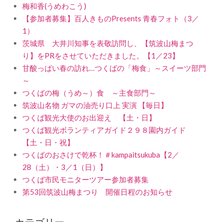
梅和香(うめわこう)
【参加者募集】百人きものPresents 青春フォト（3／
1）
茨城県 大井川知事を表敬訪問し、【筑波山梅まつ
り】をPRをさせていただきました。【1／23】
甘酸っぱい春の訪れ…つくばの「梅食」～スイーツ部門
～
つくばの梅（うめ～）食 ～主食部門～
筑波山名物 ガマの油売り口上 実演 【毎日】
つくば観光大使のお出迎え 【土・日】
つくば観光ボランティアガイド２９８園内ガイド
【土・日・祝】
つくばのおさけで乾杯！＃kampaitsukuba【2／
28（土）・3／1（日）】
つくば市民モニターツアー参加者募集
第53回筑波山梅まつり 開催日程のお知らせ
カテゴリー