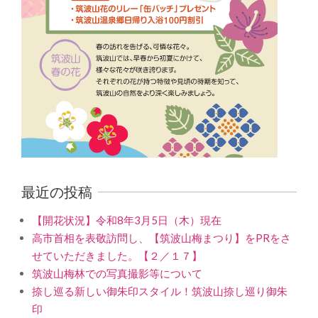
最近の投稿
【開花状況】令和8年3月5日（木）現在
高市首相を表敬訪問し、【筑波山梅まつり】をPRをさ
せていただきました。【２／１７】
筑波山梅林での写真撮影等について
捺し巡る新しい御朱印スタイル！筑波山捺し巡り御朱
印