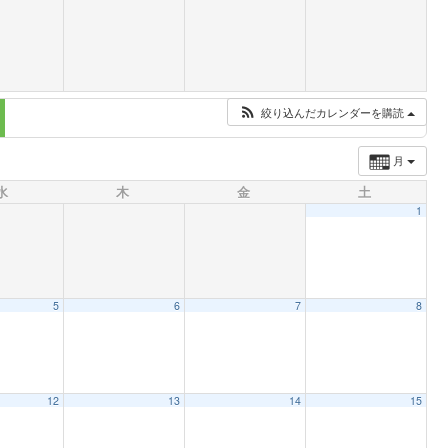
絞り込んだカレンダーを購読
月
水
木
金
土
1
5
6
7
8
12
13
14
15