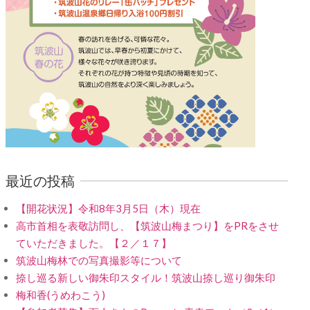
最近の投稿
【開花状況】令和8年3月5日（木）現在
高市首相を表敬訪問し、【筑波山梅まつり】をPRをさせ
ていただきました。【２／１７】
筑波山梅林での写真撮影等について
捺し巡る新しい御朱印スタイル！筑波山捺し巡り御朱印
梅和香(うめわこう)