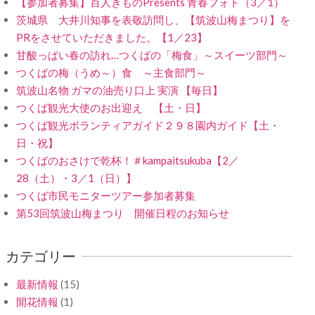
【参加者募集】百人きものPresents 青春フォト（3／1）
茨城県 大井川知事を表敬訪問し、【筑波山梅まつり】を
PRをさせていただきました。【1／23】
甘酸っぱい春の訪れ…つくばの「梅食」～スイーツ部門～
つくばの梅（うめ～）食 ～主食部門～
筑波山名物 ガマの油売り口上 実演 【毎日】
つくば観光大使のお出迎え 【土・日】
つくば観光ボランティアガイド２９８園内ガイド【土・
日・祝】
つくばのおさけで乾杯！＃kampaitsukuba【2／
28（土）・3／1（日）】
つくば市民モニターツアー参加者募集
第53回筑波山梅まつり 開催日程のお知らせ
カテゴリー
最新情報
(15)
開花情報
(1)