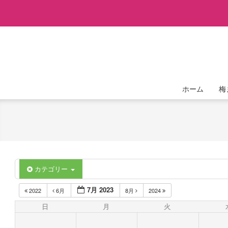
Skip
to
content
ホーム
梅
カテゴリー
7月 2023
2022
6月
8月
2024
日
月
火