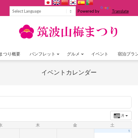
Powered by
Translate
まつり概要
パンフレット
グルメ
イベント
宿泊プラ
Primary
Navigation
イベントカレンダー
Menu
月
水
木
金
土
1