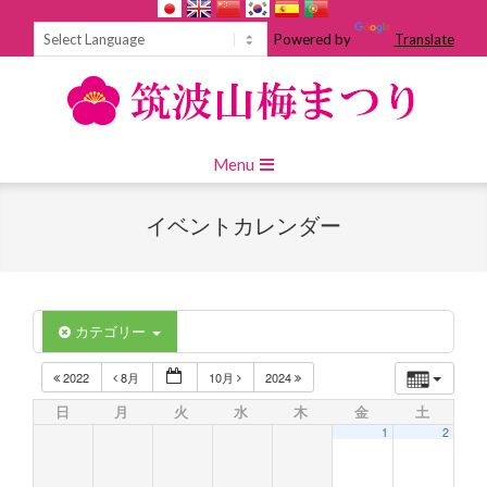
Skip
to
Powered by
Translate
content
Primary
Menu
Navigation
Menu
イベントカレンダー
カテゴリー
2022
8月
10月
2024
日
月
火
水
木
金
土
1
2