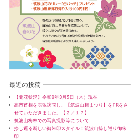
最近の投稿
【開花状況】令和8年3月5日（木）現在
高市首相を表敬訪問し、【筑波山梅まつり】をPRをさ
せていただきました。【２／１７】
筑波山梅林での写真撮影等について
捺し巡る新しい御朱印スタイル！筑波山捺し巡り御朱
印