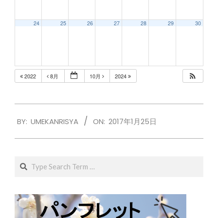
24
25
26
27
28
29
30
2022
8月
10月
2024
2017-
BY:
UMEKANRISYA
ON:
2017年1月25日
01-
25
Search