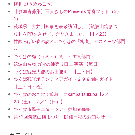
梅和香(うめわこう)
【参加者募集】百人きものPresents 青春フォト（3／
1）
茨城県 大井川知事を表敬訪問し、【筑波山梅まつ
り】をPRをさせていただきました。【1／23】
甘酸っぱい春の訪れ…つくばの「梅食」～スイーツ部門
～
つくばの梅（うめ～）食 ～主食部門～
筑波山名物 ガマの油売り口上 実演 【毎日】
つくば観光大使のお出迎え 【土・日】
つくば観光ボランティアガイド２９８園内ガイド
【土・日・祝】
つくばのおさけで乾杯！＃kampaitsukuba【2／
28（土）・3／1（日）】
つくば市民モニターツアー参加者募集
第53回筑波山梅まつり 開催日程のお知らせ
カテゴリー