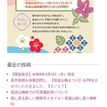
最近の投稿
【開花状況】令和8年3月5日（木）現在
高市首相を表敬訪問し、【筑波山梅まつり】をPRをさ
せていただきました。【２／１７】
筑波山梅林での写真撮影等について
捺し巡る新しい御朱印スタイル！筑波山捺し巡り御朱
印