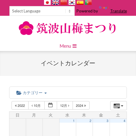
Skip
to
Powered by
Translate
content
Primary
Menu
Navigation
Menu
イベントカレンダー
カテゴリー
2022
10月
12月
2024
日
月
火
水
木
金
土
1
2
3
4