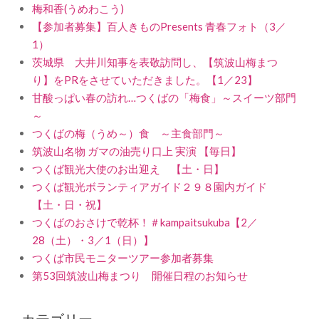
梅和香(うめわこう)
【参加者募集】百人きものPresents 青春フォト（3／
1）
茨城県 大井川知事を表敬訪問し、【筑波山梅まつ
り】をPRをさせていただきました。【1／23】
甘酸っぱい春の訪れ…つくばの「梅食」～スイーツ部門
～
つくばの梅（うめ～）食 ～主食部門～
筑波山名物 ガマの油売り口上 実演 【毎日】
つくば観光大使のお出迎え 【土・日】
つくば観光ボランティアガイド２９８園内ガイド
【土・日・祝】
つくばのおさけで乾杯！＃kampaitsukuba【2／
28（土）・3／1（日）】
つくば市民モニターツアー参加者募集
第53回筑波山梅まつり 開催日程のお知らせ
カテゴリー