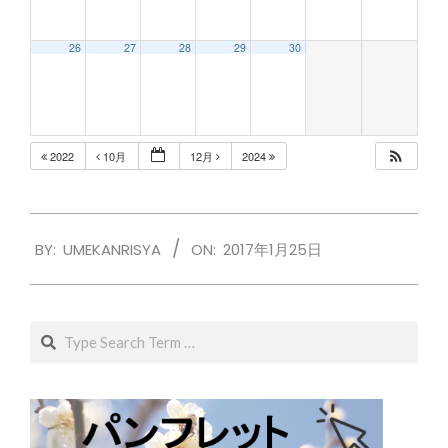
26
27
28
29
30
2022
10月
12月
2024
2017-
BY:
UMEKANRISYA
ON:
2017年1月25日
01-
25
Search