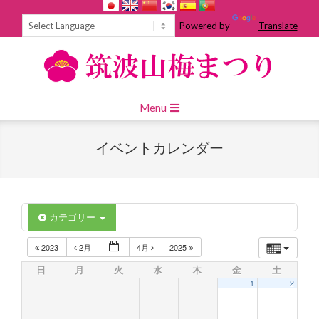
Skip
to
Powered by
Translate
content
Primary
Menu
Navigation
Menu
イベントカレンダー
カテゴリー
2023
2月
4月
2025
日
月
火
水
木
金
土
1
2