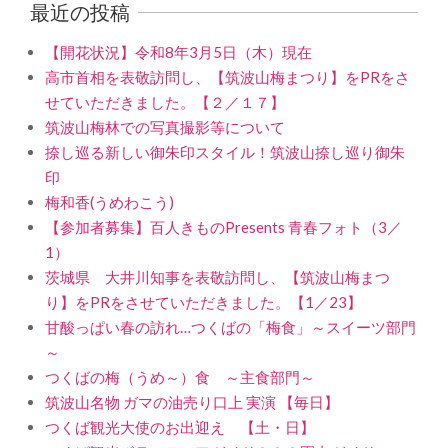
最近の投稿
【開花状況】令和8年3月5日（木）現在
高市首相を表敬訪問し、【筑波山梅まつり】をPRをさ
せていただきました。【２／１７】
筑波山梅林での写真撮影等について
捺し巡る新しい御朱印スタイル！筑波山捺し巡り御朱
印
梅和香(うめわこう)
【参加者募集】百人きものPresents 青春フォト（3／
1）
茨城県 大井川知事を表敬訪問し、【筑波山梅まつ
り】をPRをさせていただきました。【1／23】
甘酸っぱい春の訪れ…つくばの「梅食」～スイーツ部門
～
つくばの梅（うめ～）食 ～主食部門～
筑波山名物 ガマの油売り口上 実演 【毎日】
つくば観光大使のお出迎え 【土・日】