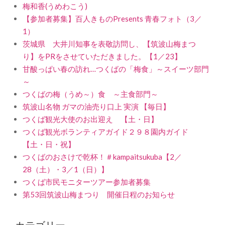
梅和香(うめわこう)
【参加者募集】百人きものPresents 青春フォト（3／
1）
茨城県 大井川知事を表敬訪問し、【筑波山梅まつ
り】をPRをさせていただきました。【1／23】
甘酸っぱい春の訪れ…つくばの「梅食」～スイーツ部門
～
つくばの梅（うめ～）食 ～主食部門～
筑波山名物 ガマの油売り口上 実演 【毎日】
つくば観光大使のお出迎え 【土・日】
つくば観光ボランティアガイド２９８園内ガイド
【土・日・祝】
つくばのおさけで乾杯！＃kampaitsukuba【2／
28（土）・3／1（日）】
つくば市民モニターツアー参加者募集
第53回筑波山梅まつり 開催日程のお知らせ
カテゴリー