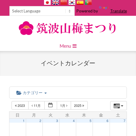
Skip
to
Powered by
Translate
content
Primary
Menu
Navigation
Menu
イベントカレンダー
カテゴリー
2023
11月
1月
2025
日
月
火
水
木
金
土
1
2
3
4
5
6
7