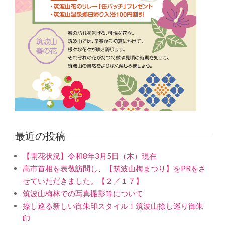
最近の投稿
【開花状況】令和8年3月5日（木）現在
高市首相を表敬訪問し、【筑波山梅まつり】をPRをさ
せていただきました。【２／１７】
筑波山梅林での写真撮影等について
捺し巡る新しい御朱印スタイル！筑波山捺し巡り御朱
印