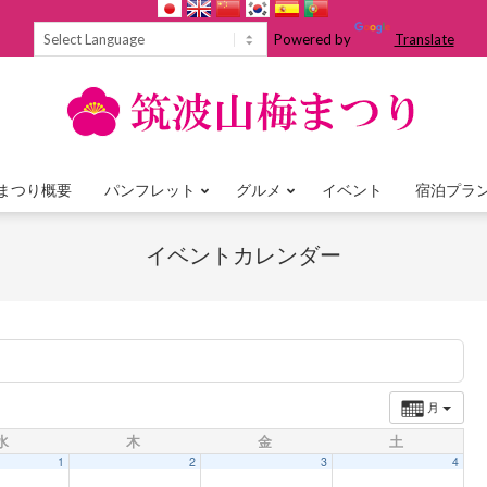
Powered by
Translate
まつり概要
パンフレット
グルメ
イベント
宿泊プラ
Primary
Navigation
イベントカレンダー
Menu
月
水
木
金
土
1
2
3
4