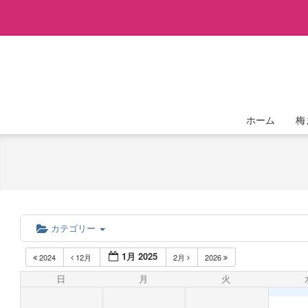
Skip
to
content
ホーム
梅
カテゴリー
1月 2025
2024
12月
2月
2026
日
月
火