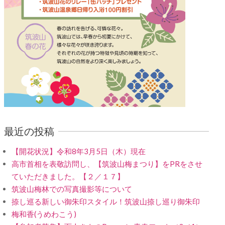
最近の投稿
【開花状況】令和8年3月5日（木）現在
高市首相を表敬訪問し、【筑波山梅まつり】をPRをさせ
ていただきました。【２／１７】
筑波山梅林での写真撮影等について
捺し巡る新しい御朱印スタイル！筑波山捺し巡り御朱印
梅和香(うめわこう)