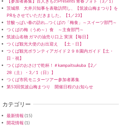
【参加者募集】百人きものPresents 青春フォト（3／1）
茨城県 大井川知事を表敬訪問し、【筑波山梅まつり】を
PRをさせていただきました。【1／23】
甘酸っぱい春の訪れ…つくばの「梅食」～スイーツ部門～
つくばの梅（うめ～）食 ～主食部門～
筑波山名物 ガマの油売り口上 実演 【毎日】
つくば観光大使のお出迎え 【土・日】
つくば観光ボランティアガイド２９８園内ガイド【土・
日・祝】
つくばのおさけで乾杯！＃kampaitsukuba【2／
28（土）・3／1（日）】
つくば市民モニターツアー参加者募集
第53回筑波山梅まつり 開催日程のお知らせ
カテゴリー
最新情報
(15)
開花情報
(1)