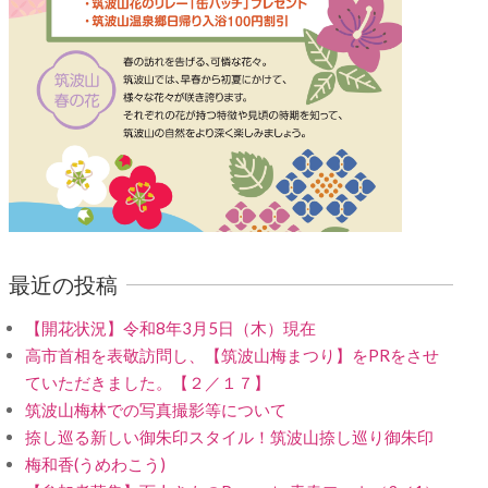
最近の投稿
【開花状況】令和8年3月5日（木）現在
高市首相を表敬訪問し、【筑波山梅まつり】をPRをさせ
ていただきました。【２／１７】
筑波山梅林での写真撮影等について
捺し巡る新しい御朱印スタイル！筑波山捺し巡り御朱印
梅和香(うめわこう)