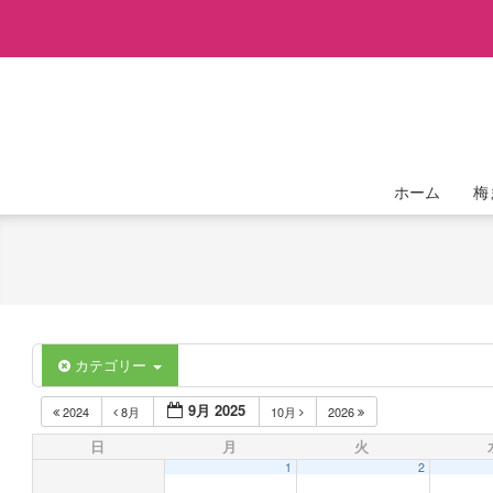
Skip
to
content
ホーム
梅
カテゴリー
9月 2025
2024
8月
10月
2026
日
月
火
1
2