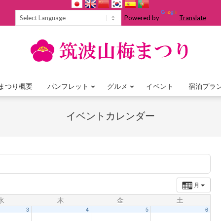
Powered by
Translate
まつり概要
パンフレット
グルメ
イベント
宿泊プラ
Primary
Navigation
イベントカレンダー
Menu
月
水
木
金
土
3
4
5
6