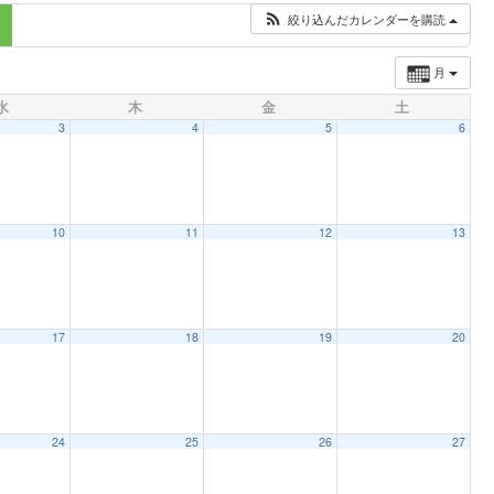
絞り込んだカレンダーを購読
月
水
木
金
土
3
4
5
6
10
11
12
13
17
18
19
20
24
25
26
27