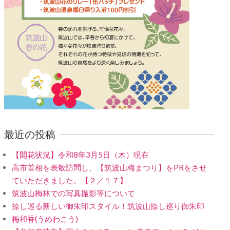
最近の投稿
【開花状況】令和8年3月5日（木）現在
高市首相を表敬訪問し、【筑波山梅まつり】をPRをさせ
ていただきました。【２／１７】
筑波山梅林での写真撮影等について
捺し巡る新しい御朱印スタイル！筑波山捺し巡り御朱印
梅和香(うめわこう)