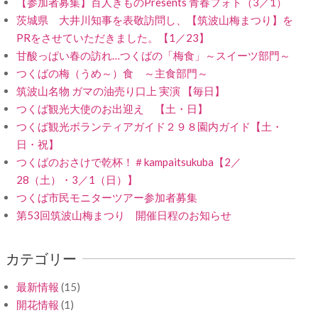
【参加者募集】百人きものPresents 青春フォト（3／1）
茨城県 大井川知事を表敬訪問し、【筑波山梅まつり】を
PRをさせていただきました。【1／23】
甘酸っぱい春の訪れ…つくばの「梅食」～スイーツ部門～
つくばの梅（うめ～）食 ～主食部門～
筑波山名物 ガマの油売り口上 実演 【毎日】
つくば観光大使のお出迎え 【土・日】
つくば観光ボランティアガイド２９８園内ガイド【土・
日・祝】
つくばのおさけで乾杯！＃kampaitsukuba【2／
28（土）・3／1（日）】
つくば市民モニターツアー参加者募集
第53回筑波山梅まつり 開催日程のお知らせ
カテゴリー
最新情報
(15)
開花情報
(1)