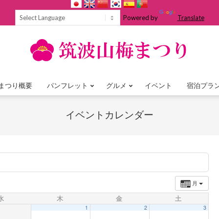
Powered by
Translate
まつり概要
パンフレット
グルメ
イベント
宿泊プラ
Primary
Navigation
イベントカレンダー
Menu
月
水
木
金
土
1
2
3