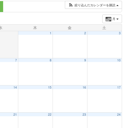
絞り込んだカレンダーを購読
月
水
木
金
土
1
2
3
7
8
9
10
14
15
16
17
21
22
23
24