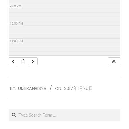
9:00 PM
10:00 PM
11:00 PM
2017-
BY:
UMEKANRISYA
ON:
2017年1月25日
01-
25
Search