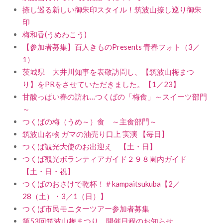
捺し巡る新しい御朱印スタイル！筑波山捺し巡り御朱
印
梅和香(うめわこう)
【参加者募集】百人きものPresents 青春フォト（3／
1）
茨城県 大井川知事を表敬訪問し、【筑波山梅まつ
り】をPRをさせていただきました。【1／23】
甘酸っぱい春の訪れ…つくばの「梅食」～スイーツ部門
～
つくばの梅（うめ～）食 ～主食部門～
筑波山名物 ガマの油売り口上 実演 【毎日】
つくば観光大使のお出迎え 【土・日】
つくば観光ボランティアガイド２９８園内ガイド
【土・日・祝】
つくばのおさけで乾杯！＃kampaitsukuba【2／
28（土）・3／1（日）】
つくば市民モニターツアー参加者募集
第53回筑波山梅まつり 開催日程のお知らせ