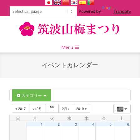
Skip
to
Powered by
Translate
content
Primary
Menu
Navigation
Menu
イベントカレンダー
カテゴリー
2017
12月
2月
2019
日
月
火
水
木
金
土
1
2
3
4
5
6