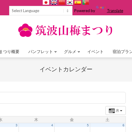
Powered by
Translate
まつり概要
パンフレット
グルメ
イベント
宿泊プラ
Primary
Navigation
イベントカレンダー
Menu
月
水
木
金
土
3
4
5
6