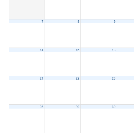
7
8
9
12:00 AM
1:00 AM
14
15
16
2:00 AM
21
22
23
3:00 AM
4:00 AM
28
29
30
5:00 AM