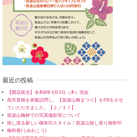
最近の投稿
【開花状況】令和8年3月5日（木）現在
高市首相を表敬訪問し、【筑波山梅まつり】をPRをさせ
ていただきました。【２／１７】
筑波山梅林での写真撮影等について
捺し巡る新しい御朱印スタイル！筑波山捺し巡り御朱印
梅和香(うめわこう)