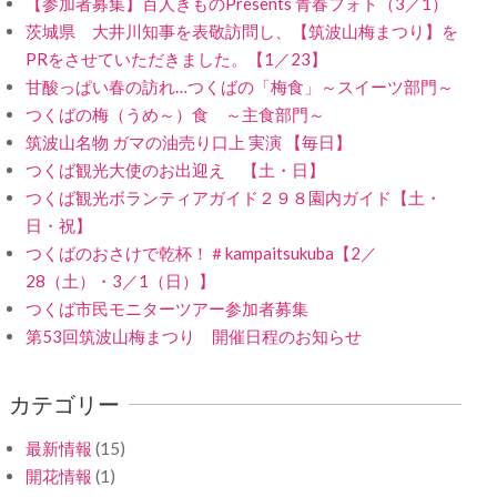
【参加者募集】百人きものPresents 青春フォト（3／1）
茨城県 大井川知事を表敬訪問し、【筑波山梅まつり】を
PRをさせていただきました。【1／23】
甘酸っぱい春の訪れ…つくばの「梅食」～スイーツ部門～
つくばの梅（うめ～）食 ～主食部門～
筑波山名物 ガマの油売り口上 実演 【毎日】
つくば観光大使のお出迎え 【土・日】
つくば観光ボランティアガイド２９８園内ガイド【土・
日・祝】
つくばのおさけで乾杯！＃kampaitsukuba【2／
28（土）・3／1（日）】
つくば市民モニターツアー参加者募集
第53回筑波山梅まつり 開催日程のお知らせ
カテゴリー
最新情報
(15)
開花情報
(1)