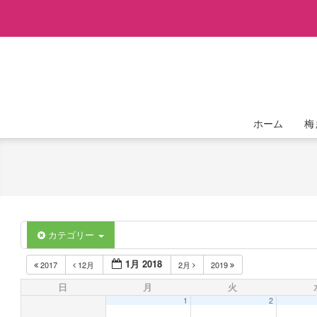
Skip
to
content
ホーム
梅
カテゴリー
1月 2018
2017
12月
2月
2019
日
月
火
1
2