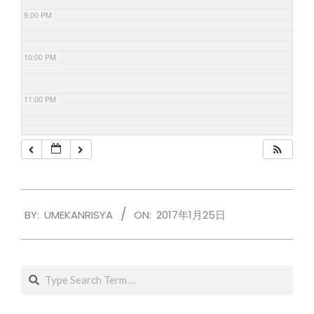
9:00 PM
10:00 PM
11:00 PM
2017-
BY:
UMEKANRISYA
ON:
2017年1月25日
01-
25
Search