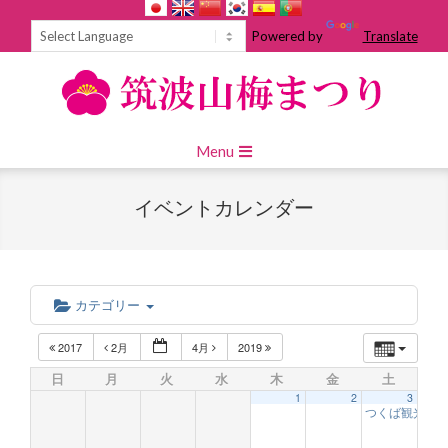
Skip
to
Powered by
Translate
content
Primary
Menu
Navigation
Menu
イベントカレンダー
カテゴリー
2017
2月
4月
2019
日
月
火
水
木
金
土
1
2
3
つくば観光大