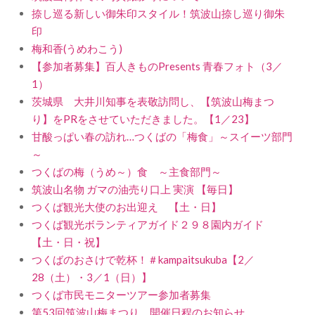
捺し巡る新しい御朱印スタイル！筑波山捺し巡り御朱
印
梅和香(うめわこう)
【参加者募集】百人きものPresents 青春フォト（3／
1）
茨城県 大井川知事を表敬訪問し、【筑波山梅まつ
り】をPRをさせていただきました。【1／23】
甘酸っぱい春の訪れ…つくばの「梅食」～スイーツ部門
～
つくばの梅（うめ～）食 ～主食部門～
筑波山名物 ガマの油売り口上 実演 【毎日】
つくば観光大使のお出迎え 【土・日】
つくば観光ボランティアガイド２９８園内ガイド
【土・日・祝】
つくばのおさけで乾杯！＃kampaitsukuba【2／
28（土）・3／1（日）】
つくば市民モニターツアー参加者募集
第53回筑波山梅まつり 開催日程のお知らせ