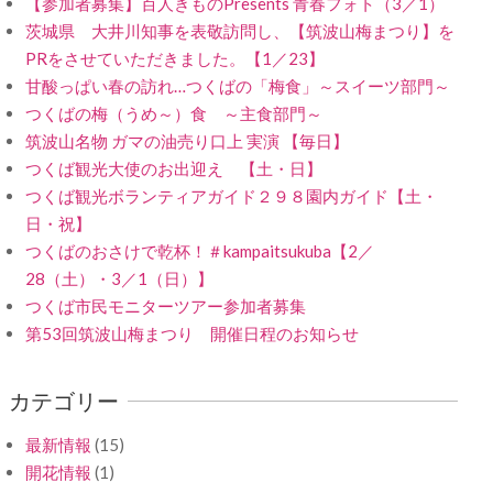
【参加者募集】百人きものPresents 青春フォト（3／1）
茨城県 大井川知事を表敬訪問し、【筑波山梅まつり】を
PRをさせていただきました。【1／23】
甘酸っぱい春の訪れ…つくばの「梅食」～スイーツ部門～
つくばの梅（うめ～）食 ～主食部門～
筑波山名物 ガマの油売り口上 実演 【毎日】
つくば観光大使のお出迎え 【土・日】
つくば観光ボランティアガイド２９８園内ガイド【土・
日・祝】
つくばのおさけで乾杯！＃kampaitsukuba【2／
28（土）・3／1（日）】
つくば市民モニターツアー参加者募集
第53回筑波山梅まつり 開催日程のお知らせ
カテゴリー
最新情報
(15)
開花情報
(1)