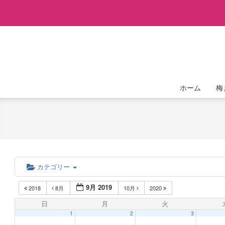
Skip
to
content
ホーム
梅
カテゴリー
9月 2019
2018
8月
10月
2020
日
月
火
1
2
3