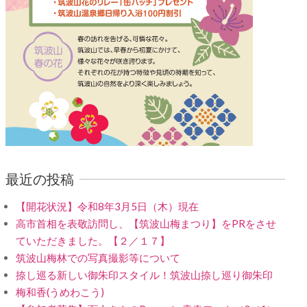
最近の投稿
【開花状況】令和8年3月5日（木）現在
高市首相を表敬訪問し、【筑波山梅まつり】をPRをさせ
ていただきました。【２／１７】
筑波山梅林での写真撮影等について
捺し巡る新しい御朱印スタイル！筑波山捺し巡り御朱印
梅和香(うめわこう)