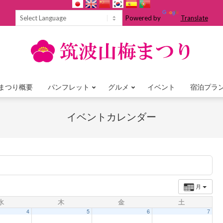
Powered by
Translate
まつり概要
パンフレット
グルメ
イベント
宿泊プラ
Primary
Navigation
イベントカレンダー
Menu
月
水
木
金
土
4
5
6
7