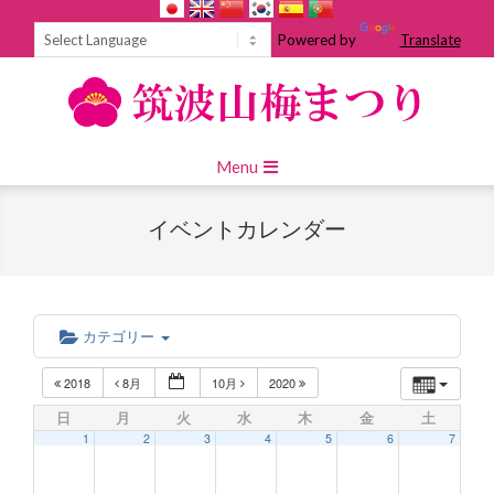
Skip
to
Powered by
Translate
content
Primary
Menu
Navigation
Menu
イベントカレンダー
カテゴリー
2018
8月
10月
2020
日
月
火
水
木
金
土
1
2
3
4
5
6
7