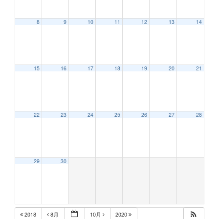
8
9
10
11
12
13
14
12:00 AM
15
16
17
18
19
20
21
1:00 AM
2:00 AM
22
23
24
25
26
27
28
3:00 AM
29
30
4:00 AM
5:00 AM
2018
8月
10月
2020