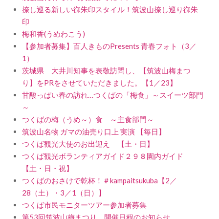
捺し巡る新しい御朱印スタイル！筑波山捺し巡り御朱
印
梅和香(うめわこう)
【参加者募集】百人きものPresents 青春フォト（3／
1）
茨城県 大井川知事を表敬訪問し、【筑波山梅まつ
り】をPRをさせていただきました。【1／23】
甘酸っぱい春の訪れ…つくばの「梅食」～スイーツ部門
～
つくばの梅（うめ～）食 ～主食部門～
筑波山名物 ガマの油売り口上 実演 【毎日】
つくば観光大使のお出迎え 【土・日】
つくば観光ボランティアガイド２９８園内ガイド
【土・日・祝】
つくばのおさけで乾杯！＃kampaitsukuba【2／
28（土）・3／1（日）】
つくば市民モニターツアー参加者募集
第53回筑波山梅まつり 開催日程のお知らせ