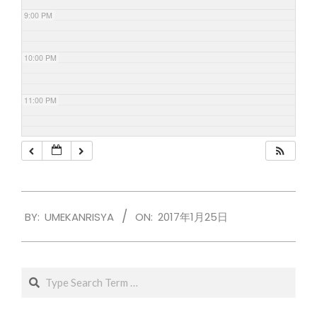
9:00 PM
10:00 PM
11:00 PM
2017-
BY:
UMEKANRISYA
ON:
2017年1月25日
01-
25
Search