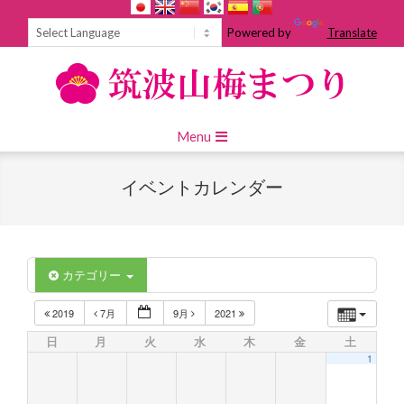
Skip
to
Powered by
Translate
content
Primary
Menu
Navigation
Menu
イベントカレンダー
カテゴリー
2019
7月
9月
2021
日
月
火
水
木
金
土
1