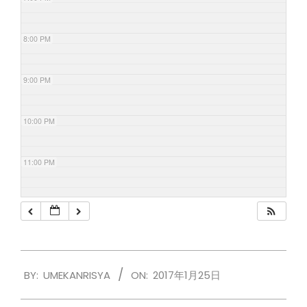
8:00 PM
9:00 PM
10:00 PM
11:00 PM
2017-
BY:
UMEKANRISYA
ON:
2017年1月25日
01-
25