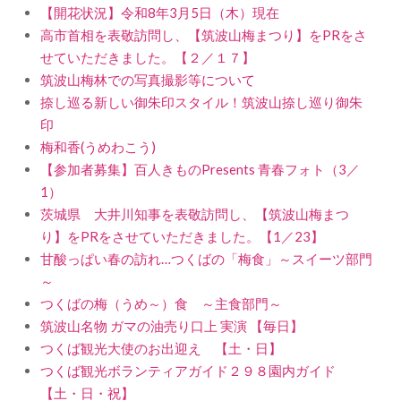
【開花状況】令和8年3月5日（木）現在
高市首相を表敬訪問し、【筑波山梅まつり】をPRをさ
せていただきました。【２／１７】
筑波山梅林での写真撮影等について
捺し巡る新しい御朱印スタイル！筑波山捺し巡り御朱
印
梅和香(うめわこう)
【参加者募集】百人きものPresents 青春フォト（3／
1）
茨城県 大井川知事を表敬訪問し、【筑波山梅まつ
り】をPRをさせていただきました。【1／23】
甘酸っぱい春の訪れ…つくばの「梅食」～スイーツ部門
～
つくばの梅（うめ～）食 ～主食部門～
筑波山名物 ガマの油売り口上 実演 【毎日】
つくば観光大使のお出迎え 【土・日】
つくば観光ボランティアガイド２９８園内ガイド
【土・日・祝】