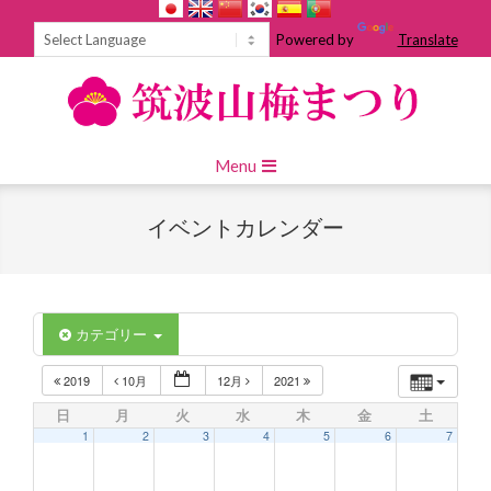
Skip
to
Powered by
Translate
content
Primary
Menu
Navigation
Menu
イベントカレンダー
カテゴリー
2019
10月
12月
2021
日
月
火
水
木
金
土
1
2
3
4
5
6
7