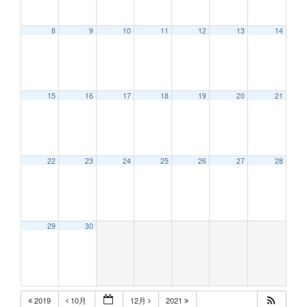
8
9
10
11
12
13
14
12:00 AM
15
16
17
18
19
20
21
1:00 AM
2:00 AM
22
23
24
25
26
27
28
3:00 AM
29
30
4:00 AM
5:00 AM
2019
10月
12月
2021