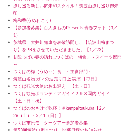
捺し巡る新しい御朱印スタイル！筑波山捺し巡り御朱
印
梅和香(うめわこう)
【参加者募集】百人きものPresents 青春フォト（3／
1）
茨城県 大井川知事を表敬訪問し、【筑波山梅まつ
り】をPRをさせていただきました。【1／23】
甘酸っぱい春の訪れ…つくばの「梅食」～スイーツ部門
～
つくばの梅（うめ～）食 ～主食部門～
筑波山名物 ガマの油売り口上 実演 【毎日】
つくば観光大使のお出迎え 【土・日】
つくば観光ボランティアガイド２９８園内ガイド
【土・日・祝】
つくばのおさけで乾杯！＃kampaitsukuba【2／
28（土）・3／1（日）】
つくば市民モニターツアー参加者募集
第53回筑波山梅まつり 開催日程のお知らせ