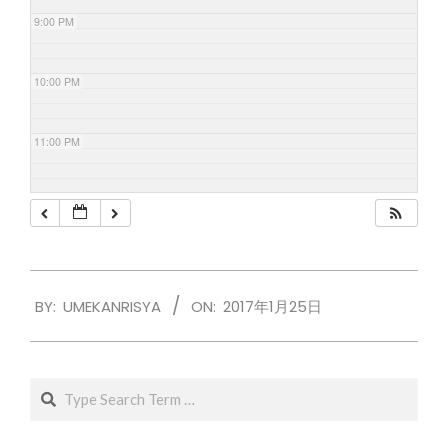
9:00 PM
10:00 PM
11:00 PM
2017-
BY:
UMEKANRISYA
ON:
2017年1月25日
01-
25
Search