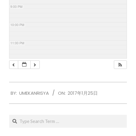
9:00 PM
10:00 PM
11:00 PM
2017-
BY:
UMEKANRISYA
ON:
2017年1月25日
01-
25
Search