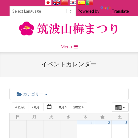
Skip
to
Powered by
Translate
content
Primary
Menu
Navigation
Menu
イベントカレンダー
カテゴリー
2020
6月
8月
2022
日
月
火
水
木
金
土
1
2
3