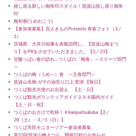
捺し巡る新しい御朱印スタイル！筑波山捺し巡り御朱
印
梅和香(うめわこう)
【参加者募集】百人きものPresents 青春フォト（3／
1）
茨城県 大井川知事を表敬訪問し、【筑波山梅まつ
り】をPRをさせていただきました。【1／23】
甘酸っぱい春の訪れ…つくばの「梅食」～スイーツ部門
～
つくばの梅（うめ～）食 ～主食部門～
筑波山名物 ガマの油売り口上 実演 【毎日】
つくば観光大使のお出迎え 【土・日】
つくば観光ボランティアガイド２９８園内ガイド
【土・日・祝】
つくばのおさけで乾杯！＃kampaitsukuba【2／
28（土）・3／1（日）】
つくば市民モニターツアー参加者募集
第53回筑波山梅まつり 開催日程のお知らせ