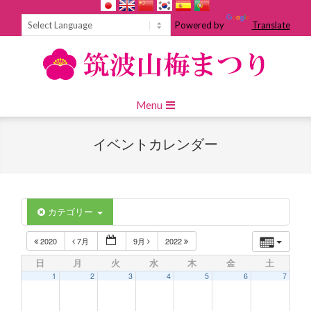
Skip
to
Powered by
Translate
content
Primary
Menu
Navigation
Menu
イベントカレンダー
カテゴリー
2020
7月
9月
2022
日
月
火
水
木
金
土
1
2
3
4
5
6
7