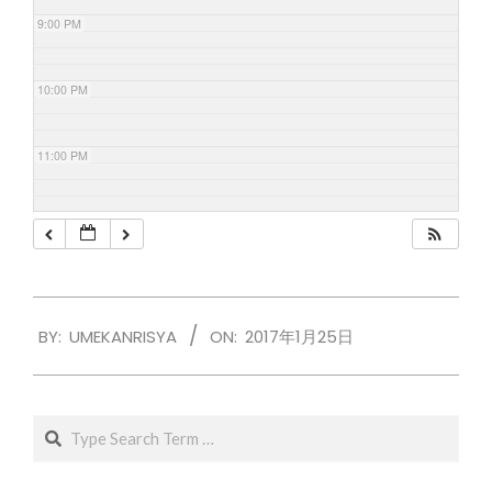
9:00 PM
10:00 PM
11:00 PM
2017-
BY:
UMEKANRISYA
ON:
2017年1月25日
01-
25
Search