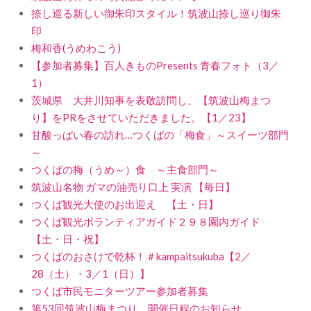
捺し巡る新しい御朱印スタイル！筑波山捺し巡り御朱
印
梅和香(うめわこう)
【参加者募集】百人きものPresents 青春フォト（3／
1）
茨城県 大井川知事を表敬訪問し、【筑波山梅まつ
り】をPRをさせていただきました。【1／23】
甘酸っぱい春の訪れ…つくばの「梅食」～スイーツ部門
～
つくばの梅（うめ～）食 ～主食部門～
筑波山名物 ガマの油売り口上 実演 【毎日】
つくば観光大使のお出迎え 【土・日】
つくば観光ボランティアガイド２９８園内ガイド
【土・日・祝】
つくばのおさけで乾杯！＃kampaitsukuba【2／
28（土）・3／1（日）】
つくば市民モニターツアー参加者募集
第53回筑波山梅まつり 開催日程のお知らせ