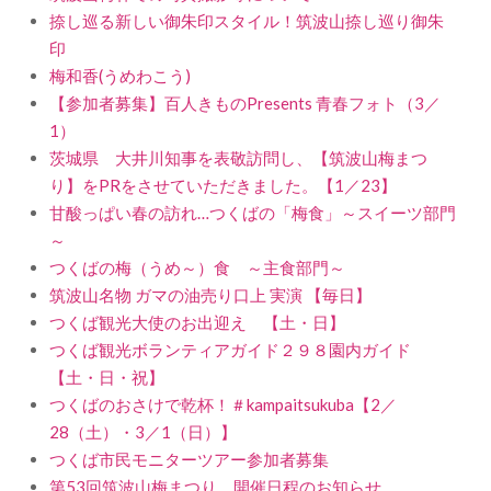
捺し巡る新しい御朱印スタイル！筑波山捺し巡り御朱
印
梅和香(うめわこう)
【参加者募集】百人きものPresents 青春フォト（3／
1）
茨城県 大井川知事を表敬訪問し、【筑波山梅まつ
り】をPRをさせていただきました。【1／23】
甘酸っぱい春の訪れ…つくばの「梅食」～スイーツ部門
～
つくばの梅（うめ～）食 ～主食部門～
筑波山名物 ガマの油売り口上 実演 【毎日】
つくば観光大使のお出迎え 【土・日】
つくば観光ボランティアガイド２９８園内ガイド
【土・日・祝】
つくばのおさけで乾杯！＃kampaitsukuba【2／
28（土）・3／1（日）】
つくば市民モニターツアー参加者募集
第53回筑波山梅まつり 開催日程のお知らせ