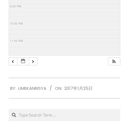
9:00 PM
10:00 PM
11:00 PM
2017-
BY:
UMEKANRISYA
ON:
2017年1月25日
01-
25
Search