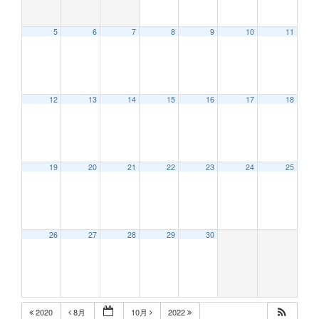
5
6
7
8
9
10
11
12:00 AM
12
13
14
15
16
17
18
1:00 AM
2:00 AM
19
20
21
22
23
24
25
3:00 AM
26
27
28
29
30
4:00 AM
5:00 AM
2020
8月
10月
2022