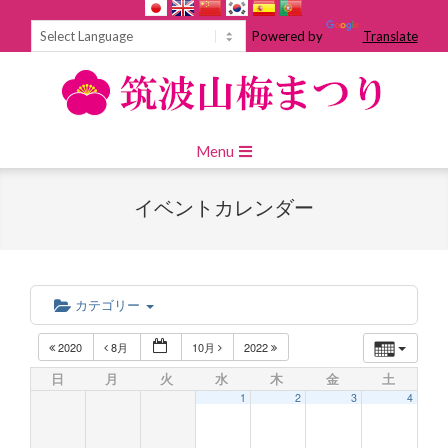
Skip
to
Powered by
Translate
content
Primary
Menu
Navigation
Menu
イベントカレンダー
カテゴリー
2020
8月
10月
2022
日
月
火
水
木
金
土
1
2
3
4