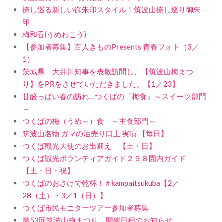
捺し巡る新しい御朱印スタイル！筑波山捺し巡り御朱
印
梅和香(うめわこう)
【参加者募集】百人きものPresents 青春フォト（3／
1）
茨城県 大井川知事を表敬訪問し、【筑波山梅まつ
り】をPRをさせていただきました。【1／23】
甘酸っぱい春の訪れ…つくばの「梅食」～スイーツ部門
～
つくばの梅（うめ～）食 ～主食部門～
筑波山名物 ガマの油売り口上 実演 【毎日】
つくば観光大使のお出迎え 【土・日】
つくば観光ボランティアガイド２９８園内ガイド
【土・日・祝】
つくばのおさけで乾杯！＃kampaitsukuba【2／
28（土）・3／1（日）】
つくば市民モニターツアー参加者募集
第53回筑波山梅まつり 開催日程のお知らせ