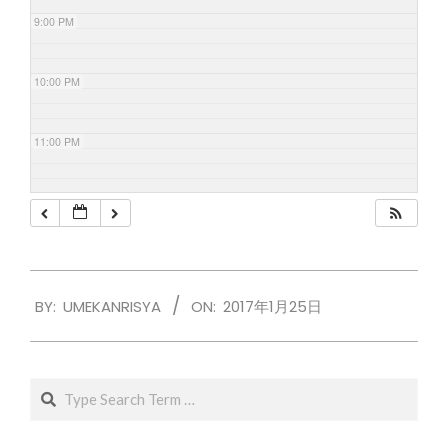
9:00 PM
10:00 PM
11:00 PM
2017-
BY:
UMEKANRISYA
ON:
2017年1月25日
01-
25
Search