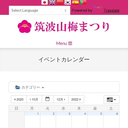
Skip
to
Powered by
Translate
content
Primary
Menu
Navigation
Menu
イベントカレンダー
カテゴリー
2020
10月
12月
2022
日
月
火
水
木
金
土
1
2
3
4
5
6