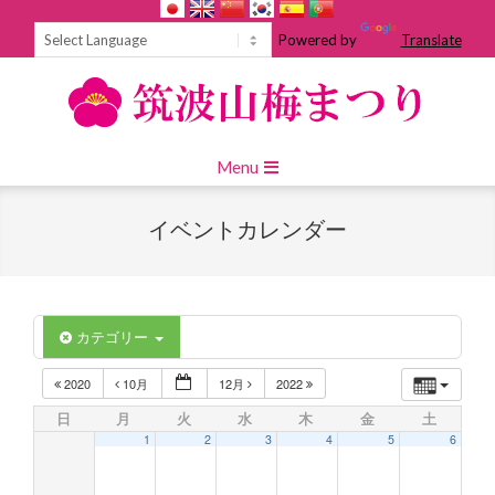
Skip
to
Powered by
Translate
content
Primary
Menu
Navigation
Menu
イベントカレンダー
カテゴリー
2020
10月
12月
2022
日
月
火
水
木
金
土
1
2
3
4
5
6