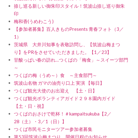
捺し巡る新しい御朱印スタイル！筑波山捺し巡り御朱
印
梅和香(うめわこう)
【参加者募集】百人きものPresents 青春フォト（3／
1）
茨城県 大井川知事を表敬訪問し、【筑波山梅まつ
り】をPRをさせていただきました。【1／23】
甘酸っぱい春の訪れ…つくばの「梅食」～スイーツ部門
～
つくばの梅（うめ～）食 ～主食部門～
筑波山名物 ガマの油売り口上 実演 【毎日】
つくば観光大使のお出迎え 【土・日】
つくば観光ボランティアガイド２９８園内ガイド
【土・日・祝】
つくばのおさけで乾杯！＃kampaitsukuba【2／
28（土）・3／1（日）】
つくば市民モニターツアー参加者募集
第53回筑波山梅まつり 開催日程のお知らせ