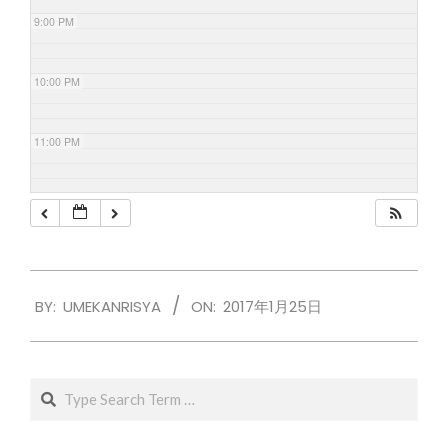
9:00 PM
10:00 PM
11:00 PM
2017-
BY:
UMEKANRISYA
ON:
2017年1月25日
01-
25
Search