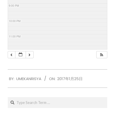
9:00 PM
10:00 PM
11:00 PM
2017-
BY:
UMEKANRISYA
ON:
2017年1月25日
01-
25
Search