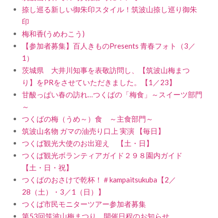
捺し巡る新しい御朱印スタイル！筑波山捺し巡り御朱
印
梅和香(うめわこう)
【参加者募集】百人きものPresents 青春フォト（3／
1）
茨城県 大井川知事を表敬訪問し、【筑波山梅まつ
り】をPRをさせていただきました。【1／23】
甘酸っぱい春の訪れ…つくばの「梅食」～スイーツ部門
～
つくばの梅（うめ～）食 ～主食部門～
筑波山名物 ガマの油売り口上 実演 【毎日】
つくば観光大使のお出迎え 【土・日】
つくば観光ボランティアガイド２９８園内ガイド
【土・日・祝】
つくばのおさけで乾杯！＃kampaitsukuba【2／
28（土）・3／1（日）】
つくば市民モニターツアー参加者募集
第53回筑波山梅まつり 開催日程のお知らせ