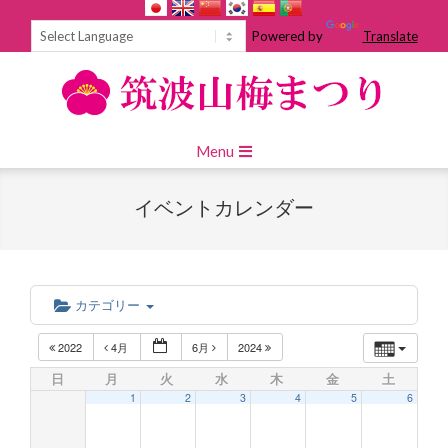
Skip
to
Powered by
Translate
content
Primary
Menu
Navigation
Menu
イベントカレンダー
カテゴリー
2022
4月
6月
2024
日
月
火
水
木
金
土
1
2
3
4
5
6