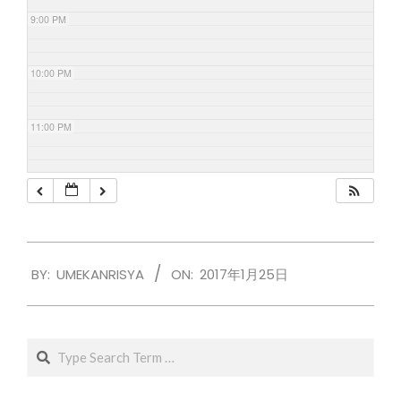
9:00 PM
10:00 PM
11:00 PM
2017-
BY:
UMEKANRISYA
ON:
2017年1月25日
01-
25
Search