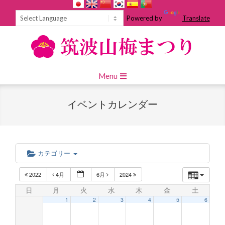
Skip
to
Powered by
Translate
content
Primary
Menu
Navigation
Menu
イベントカレンダー
カテゴリー
2022
4月
6月
2024
日
月
火
水
木
金
土
1
2
3
4
5
6