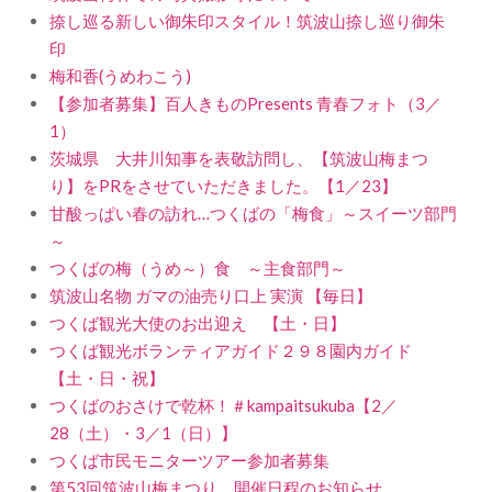
捺し巡る新しい御朱印スタイル！筑波山捺し巡り御朱
印
梅和香(うめわこう)
【参加者募集】百人きものPresents 青春フォト（3／
1）
茨城県 大井川知事を表敬訪問し、【筑波山梅まつ
り】をPRをさせていただきました。【1／23】
甘酸っぱい春の訪れ…つくばの「梅食」～スイーツ部門
～
つくばの梅（うめ～）食 ～主食部門～
筑波山名物 ガマの油売り口上 実演 【毎日】
つくば観光大使のお出迎え 【土・日】
つくば観光ボランティアガイド２９８園内ガイド
【土・日・祝】
つくばのおさけで乾杯！＃kampaitsukuba【2／
28（土）・3／1（日）】
つくば市民モニターツアー参加者募集
第53回筑波山梅まつり 開催日程のお知らせ