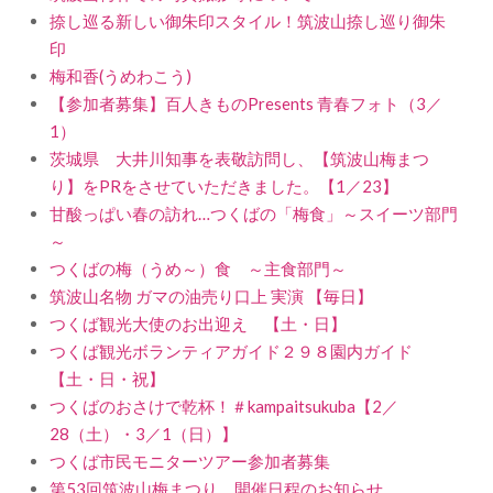
捺し巡る新しい御朱印スタイル！筑波山捺し巡り御朱
印
梅和香(うめわこう)
【参加者募集】百人きものPresents 青春フォト（3／
1）
茨城県 大井川知事を表敬訪問し、【筑波山梅まつ
り】をPRをさせていただきました。【1／23】
甘酸っぱい春の訪れ…つくばの「梅食」～スイーツ部門
～
つくばの梅（うめ～）食 ～主食部門～
筑波山名物 ガマの油売り口上 実演 【毎日】
つくば観光大使のお出迎え 【土・日】
つくば観光ボランティアガイド２９８園内ガイド
【土・日・祝】
つくばのおさけで乾杯！＃kampaitsukuba【2／
28（土）・3／1（日）】
つくば市民モニターツアー参加者募集
第53回筑波山梅まつり 開催日程のお知らせ