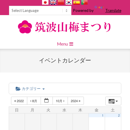
Skip
to
Powered by
Translate
content
Primary
Menu
Navigation
Menu
イベントカレンダー
カテゴリー
2022
8月
10月
2024
日
月
火
水
木
金
土
1
2