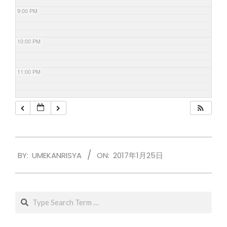
9:00 PM
10:00 PM
11:00 PM
2017-
BY:
UMEKANRISYA
ON:
2017年1月25日
01-
25
Search