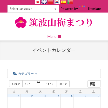
Skip
to
Powered by
Translate
content
Primary
Menu
Navigation
Menu
イベントカレンダー
カテゴリー
2022
9月
11月
2024
日
月
火
水
木
金
土
1
2
3
4
5
6
7