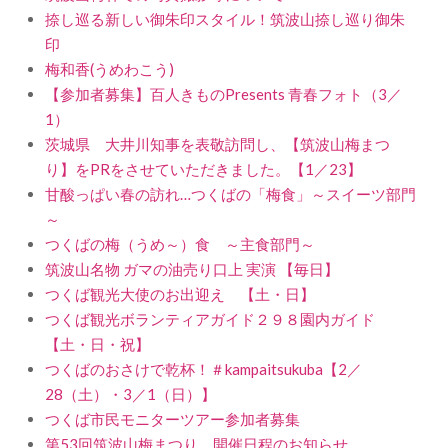
捺し巡る新しい御朱印スタイル！筑波山捺し巡り御朱
印
梅和香(うめわこう)
【参加者募集】百人きものPresents 青春フォト（3／
1）
茨城県 大井川知事を表敬訪問し、【筑波山梅まつ
り】をPRをさせていただきました。【1／23】
甘酸っぱい春の訪れ…つくばの「梅食」～スイーツ部門
～
つくばの梅（うめ～）食 ～主食部門～
筑波山名物 ガマの油売り口上 実演 【毎日】
つくば観光大使のお出迎え 【土・日】
つくば観光ボランティアガイド２９８園内ガイド
【土・日・祝】
つくばのおさけで乾杯！＃kampaitsukuba【2／
28（土）・3／1（日）】
つくば市民モニターツアー参加者募集
第53回筑波山梅まつり 開催日程のお知らせ