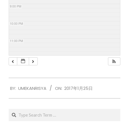
9:00 PM
10:00 PM
11:00 PM
2017-
BY:
UMEKANRISYA
ON:
2017年1月25日
01-
25
Search