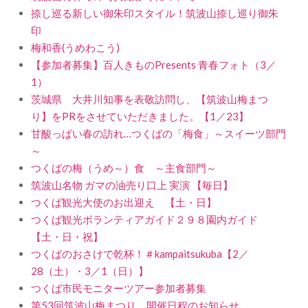
捺し巡る新しい御朱印スタイル！筑波山捺し巡り御朱
印
梅和香(うめわこう)
【参加者募集】百人きものPresents 青春フォト（3／
1）
茨城県 大井川知事を表敬訪問し、【筑波山梅まつ
り】をPRをさせていただきました。【1／23】
甘酸っぱい春の訪れ…つくばの「梅食」～スイーツ部門
～
つくばの梅（うめ～）食 ～主食部門～
筑波山名物 ガマの油売り口上 実演 【毎日】
つくば観光大使のお出迎え 【土・日】
つくば観光ボランティアガイド２９８園内ガイド
【土・日・祝】
つくばのおさけで乾杯！＃kampaitsukuba【2／
28（土）・3／1（日）】
つくば市民モニターツアー参加者募集
第53回筑波山梅まつり 開催日程のお知らせ