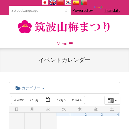
Skip
to
Powered by
Translate
content
Primary
Menu
Navigation
Menu
イベントカレンダー
カテゴリー
2022
10月
12月
2024
日
月
火
水
木
金
土
1
2
3
4