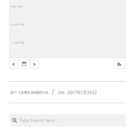
9:00 PM
10:00 PM
11:00 PM
2017-
BY:
UMEKANRISYA
ON:
2017年1月25日
01-
25
Search