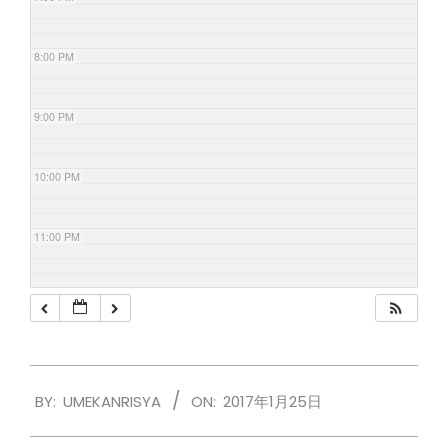
8:00 PM
9:00 PM
10:00 PM
11:00 PM
2017-
BY:
UMEKANRISYA
ON:
2017年1月25日
01-
25