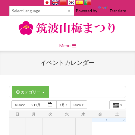
Skip
to
Powered by
Translate
content
Primary
Menu
Navigation
Menu
イベントカレンダー
カテゴリー
2022
11月
1月
2024
日
月
火
水
木
金
土
1
2