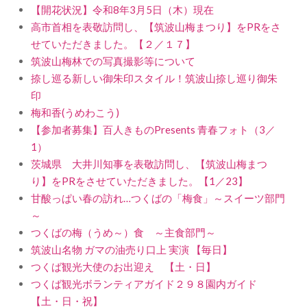
【開花状況】令和8年3月5日（木）現在
高市首相を表敬訪問し、【筑波山梅まつり】をPRをさ
せていただきました。【２／１７】
筑波山梅林での写真撮影等について
捺し巡る新しい御朱印スタイル！筑波山捺し巡り御朱
印
梅和香(うめわこう)
【参加者募集】百人きものPresents 青春フォト（3／
1）
茨城県 大井川知事を表敬訪問し、【筑波山梅まつ
り】をPRをさせていただきました。【1／23】
甘酸っぱい春の訪れ…つくばの「梅食」～スイーツ部門
～
つくばの梅（うめ～）食 ～主食部門～
筑波山名物 ガマの油売り口上 実演 【毎日】
つくば観光大使のお出迎え 【土・日】
つくば観光ボランティアガイド２９８園内ガイド
【土・日・祝】