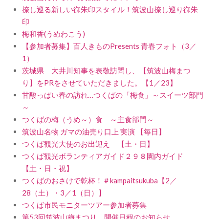
捺し巡る新しい御朱印スタイル！筑波山捺し巡り御朱
印
梅和香(うめわこう)
【参加者募集】百人きものPresents 青春フォト（3／
1）
茨城県 大井川知事を表敬訪問し、【筑波山梅まつ
り】をPRをさせていただきました。【1／23】
甘酸っぱい春の訪れ…つくばの「梅食」～スイーツ部門
～
つくばの梅（うめ～）食 ～主食部門～
筑波山名物 ガマの油売り口上 実演 【毎日】
つくば観光大使のお出迎え 【土・日】
つくば観光ボランティアガイド２９８園内ガイド
【土・日・祝】
つくばのおさけで乾杯！＃kampaitsukuba【2／
28（土）・3／1（日）】
つくば市民モニターツアー参加者募集
第53回筑波山梅まつり 開催日程のお知らせ