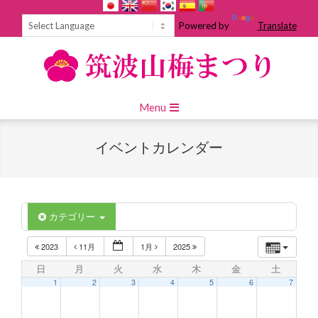
Skip
to
Powered by
Translate
content
Primary
Menu
Navigation
Menu
イベントカレンダー
カテゴリー
2023
11月
1月
2025
日
月
火
水
木
金
土
1
2
3
4
5
6
7