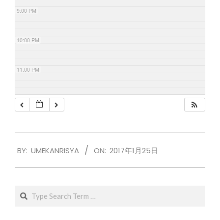
9:00 PM
10:00 PM
11:00 PM
2017-
BY:
UMEKANRISYA
ON:
2017年1月25日
01-
25
Search